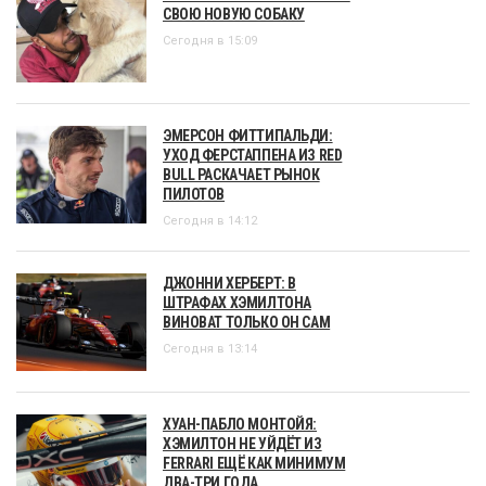
СВОЮ НОВУЮ СОБАКУ
Сегодня в 15:09
ЭМЕРСОН ФИТТИПАЛЬДИ:
УХОД ФЕРСТАППЕНА ИЗ RED
BULL РАСКАЧАЕТ РЫНОК
ПИЛОТОВ
Сегодня в 14:12
ДЖОННИ ХЕРБЕРТ: В
ШТРАФАХ ХЭМИЛТОНА
ВИНОВАТ ТОЛЬКО ОН САМ
Сегодня в 13:14
ХУАН-ПАБЛО МОНТОЙЯ:
ХЭМИЛТОН НЕ УЙДЁТ ИЗ
FERRARI ЕЩЁ КАК МИНИМУМ
ДВА-ТРИ ГОДА