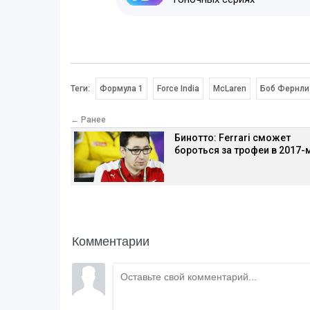
Теги:
Формула 1
Force India
McLaren
Боб Фернли
← Ранее
Бинотто: Ferrari сможет
бороться за трофеи в 2017-
Комментарии