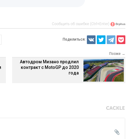
Сообщить об ошибке (Ctrl+Enter)
Поделиться:
Позже →
Автодром Мизано продлил
м
контракт с MotoGP до 2020
года