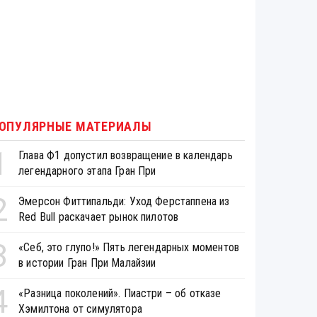
ОПУЛЯРНЫЕ МАТЕРИАЛЫ
1
Глава Ф1 допустил возвращение в календарь
легендарного этапа Гран При
2
Эмерсон Фиттипальди: Уход Ферстаппена из
Red Bull раскачает рынок пилотов
3
«Себ, это глупо!» Пять легендарных моментов
в истории Гран При Малайзии
4
«Разница поколений». Пиастри – об отказе
Хэмилтона от симулятора