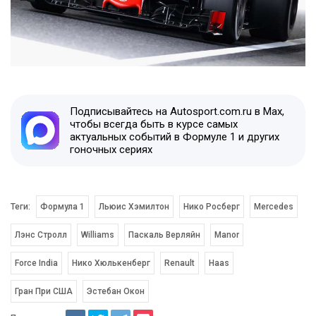
Подписывайтесь на Autosport.com.ru в Max,
чтобы всегда быть в курсе самых
актуальных событий в Формуле 1 и других
гоночных сериях
Теги:
Формула 1
Льюис Хэмилтон
Нико Росберг
Mercedes
Лэнс Стролл
Williams
Паскаль Верляйн
Manor
Force India
Нико Хюлькенберг
Renault
Haas
Гран При США
Эстебан Окон