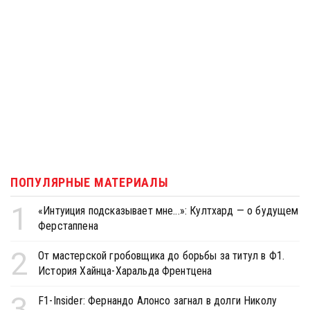
ПОПУЛЯРНЫЕ МАТЕРИАЛЫ
1
«Интуиция подсказывает мне...»: Култхард — о будущем
Ферстаппена
2
От мастерской гробовщика до борьбы за титул в Ф1.
История Хайнца-Харальда Френтцена
3
F1-Insider: Фернандо Алонсо загнал в долги Николу