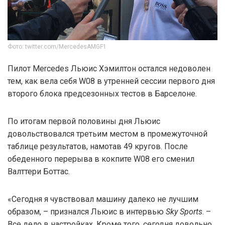
Фото: twitter.com/MercedesAMGF1
Пилот Mercedes Льюис Хэмилтон остался недоволен
тем, как вела себя W08 в утренней сессии первого дня
второго блока предсезонных тестов в Барселоне.
По итогам первой половины дня Льюис
довольствовался третьим местом в промежуточной
таблице результатов, намотав 49 кругов. После
обеденного перерыва в кокпите W08 его сменил
Валттери Боттас.
«Сегодня я чувствовал машину далеко не лучшим
образом, – признался Льюис в интервью
Sky Sports
. –
Все дело в настройках. Кроме того, сегодня довольно