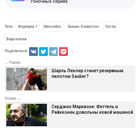
гоночных сериях
Теги:
Формула 1
Mercedes
Льюис Хэмилтон
Тесты
Барселона
Поделиться:
← Ранее
Шарль Леклер станет резервным
пилотом Sauber?
Позже →
Серджио Маркионе: Феттель и
Райкконен довольны новой машиной