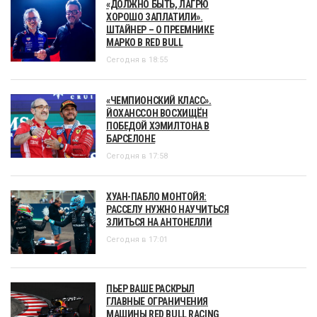
«ДОЛЖНО БЫТЬ, ЛАГРЮ
ХОРОШО ЗАПЛАТИЛИ».
ШТАЙНЕР – О ПРЕЕМНИКЕ
МАРКО В RED BULL
Сегодня в 18:55
«ЧЕМПИОНСКИЙ КЛАСС».
ЙОХАНССОН ВОСХИЩЁН
ПОБЕДОЙ ХЭМИЛТОНА В
БАРСЕЛОНЕ
Сегодня в 17:58
ХУАН-ПАБЛО МОНТОЙЯ:
РАССЕЛУ НУЖНО НАУЧИТЬСЯ
ЗЛИТЬСЯ НА АНТОНЕЛЛИ
Сегодня в 17:01
ПЬЕР ВАШЕ РАСКРЫЛ
ГЛАВНЫЕ ОГРАНИЧЕНИЯ
МАШИНЫ RED BULL RACING