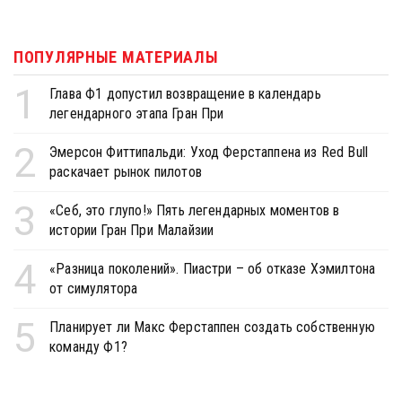
ПОПУЛЯРНЫЕ МАТЕРИАЛЫ
1
Глава Ф1 допустил возвращение в календарь
легендарного этапа Гран При
2
Эмерсон Фиттипальди: Уход Ферстаппена из Red Bull
раскачает рынок пилотов
3
«Себ, это глупо!» Пять легендарных моментов в
истории Гран При Малайзии
4
«Разница поколений». Пиастри – об отказе Хэмилтона
от симулятора
5
Планирует ли Макс Ферстаппен создать собственную
команду Ф1?