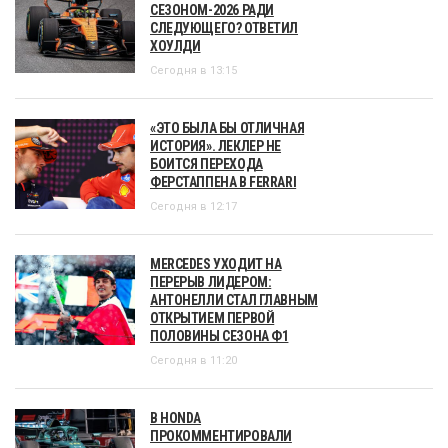
СЕЗОНОМ-2026 РАДИ
СЛЕДУЮЩЕГО? ОТВЕТИЛ
ХОУЛДИ
Сегодня в 13:15
«ЭТО БЫЛА БЫ ОТЛИЧНАЯ
ИСТОРИЯ». ЛЕКЛЕР НЕ
БОИТСЯ ПЕРЕХОДА
ФЕРСТАППЕНА В FERRARI
Сегодня в 12:17
MERCEDES УХОДИТ НА
ПЕРЕРЫВ ЛИДЕРОМ:
АНТОНЕЛЛИ СТАЛ ГЛАВНЫМ
ОТКРЫТИЕМ ПЕРВОЙ
ПОЛОВИНЫ СЕЗОНА Ф1
Сегодня в 11:20
В HONDA
ПРОКОММЕНТИРОВАЛИ