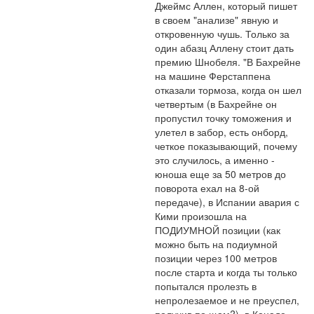
Джеймс Аллен, который пишет 
в своем "анализе" явную и 
откровенную чушь. Только за 
один абазц Аллену стоит дать 
премию Шнобеля. "В Бахрейне 
на машине Ферстаппена 
отказали тормоза, когда он шел 
четвертым (в Бахрейне он 
пропустил точку томожения и 
улетел в забор, есть онборд, 
четкое показывающий, почему 
это случилось, а именно - 
юноша еще за 50 метров до 
поворота ехал на 8-ой 
передаче), в Испании авария с 
Кими произошла на 
ПОДИУМНОЙ позиции (как 
можно быть на подиумной 
позиции через 100 метров 
после старта и когда ты только 
попытался пролезть в 
непролезаемое и не преуспел, 
получив по щам?), в Канаде, 