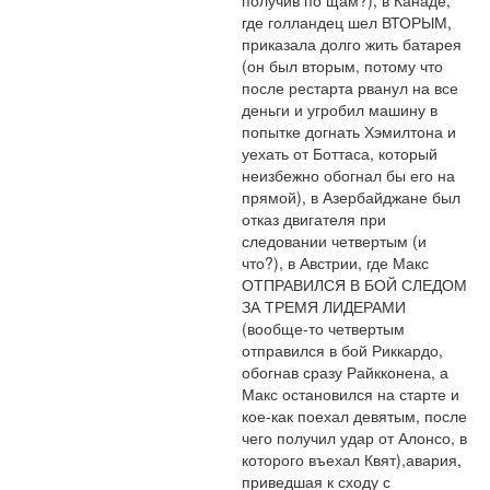
где голландец шел ВТОРЫМ, 
приказала долго жить батарея 
(он был вторым, потому что 
после рестарта рванул на все 
деньги и угробил машину в 
попытке догнать Хэмилтона и 
уехать от Боттаса, который 
неизбежно обогнал бы его на 
прямой), в Азербайджане был 
отказ двигателя при 
следовании четвертым (и 
что?), в Австрии, где Макс 
ОТПРАВИЛСЯ В БОЙ СЛЕДОМ 
ЗА ТРЕМЯ ЛИДЕРАМИ 
(вообще-то четвертым 
отправился в бой Риккардо, 
обогнав сразу Райкконена, а 
Макс остановился на старте и 
кое-как поехал девятым, после 
чего получил удар от Алонсо, в 
которого въехал Квят),авария, 
приведшая к сходу с 