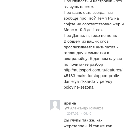
Про глупость и настройки - это 
вы чушь несете. 

Про шанс есть всегда - вы 
вообще про что? Темп РБ на 
софте не соответствовал Фер и 
Мерс от 0,5 до 1 сек. 

Про Даниеля, тоже не понял.

В общем из ваших слов 
прослеживается антипатия к 
голландцу и симпатия к 
австралийцу. В данном случае 
по почитайте разбор 
http://autosport.com.ru/features/
45183-maks-ferstappen-protiv-
danielya-rikkardo-v-pervoy-
polovine-sezona
ирина
Александр Токмаков
2017.08.14 06:40
Вы глупы так же, как 
Ферстаппен. И так же как 