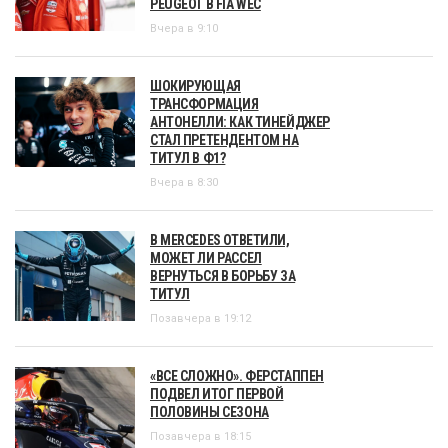
PEUGEOT В FIA WEC
Вчера в 9:10
ШОКИРУЮЩАЯ
ТРАНСФОРМАЦИЯ
АНТОНЕЛЛИ: КАК ТИНЕЙДЖЕР
СТАЛ ПРЕТЕНДЕНТОМ НА
ТИТУЛ В Ф1?
Вчера в 8:30
В MERCEDES ОТВЕТИЛИ,
МОЖЕТ ЛИ РАССЕЛ
ВЕРНУТЬСЯ В БОРЬБУ ЗА
ТИТУЛ
Позавчера в 19:12
«ВСЕ СЛОЖНО». ФЕРСТАППЕН
ПОДВЕЛ ИТОГ ПЕРВОЙ
ПОЛОВИНЫ СЕЗОНА
Позавчера в 18:15