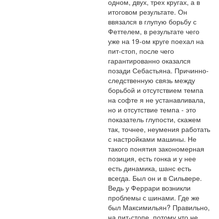
одном, двух, трех кругах, а в 
итоговом результате. Он 
ввязался в глупую борьбу с 
Феттелем, в результате чего 
уже на 19-ом круге поехал на 
пит-стоп, после чего 
гарантированно оказался 
позади Себастьяна. Причинно-
следственную связь между 
борьбой и отсутствием темпа 
на софте я не устанавливала, 
но и отсутствие темпа - это 
показатель глупости, скажем 
так, точнее, неумения работать 
с настройками машины. Не 
такого понятия закономерная 
позиция, есть гонка и у нее 
есть динамика, шанс есть 
всегда. Был он и в Сильвере. 
Ведь у Феррари возникли 
проблемы с шинами. Где же 
был Максимильян? Правильно, 
на пит-стопе, потому что не 