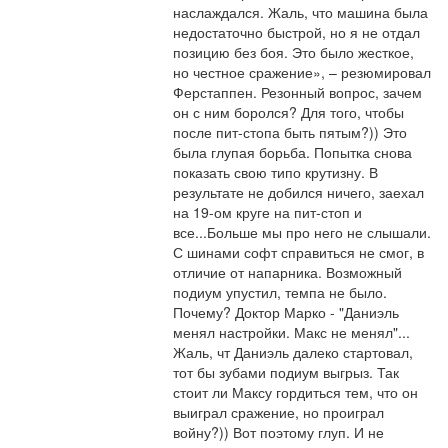
наслаждался. Жаль, что машина была 
недостаточно быстрой, но я не отдал 
позицию без боя. Это было жесткое, 
но честное сражение», – резюмировал 
Ферстаппен. Резонный вопрос, зачем 
он с ним боролся? Для того, чтобы 
после пит-стопа быть пятым?)) Это 
была глупая борьба. Попытка снова 
показать свою типо крутизну. В 
результате не добился ничего, заехал 
на 19-ом круге на пит-стоп и 
все...Больше мы про него не слышали. 
С шинами софт справиться не смог, в 
отличие от напарника. Возможный 
подиум упустил, темпа не было. 
Почему? Доктор Марко - "Даниэль 
менял настройки. Макс не менял"... 
Жаль, чт Даниэль далеко стартовал, 
тот бы зубами подиум выгрыз. Так 
стоит ли Максу гордиться тем, что он 
выиграл сражение, но проиграл 
войну?)) Вот поэтому глуп. И не 