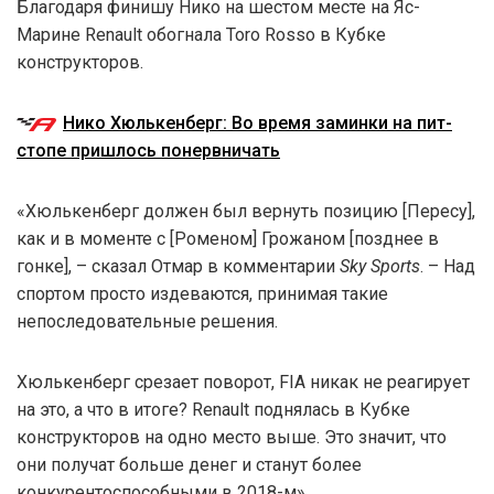
Благодаря финишу Нико на шестом месте на Яс-
Марине Renault обогнала Toro Rosso в Кубке
конструкторов.
Нико Хюлькенберг: Во время заминки на пит-
стопе пришлось понервничать
«Хюлькенберг должен был вернуть позицию [Пересу],
как и в моменте с [Роменом] Грожаном [позднее в
гонке], – сказал Отмар в комментарии
Sky Sports
. – Над
спортом просто издеваются, принимая такие
непоследовательные решения.
Хюлькенберг срезает поворот, FIA никак не реагирует
на это, а что в итоге? Renault поднялась в Кубке
конструкторов на одно место выше. Это значит, что
они получат больше денег и станут более
конкурентоспособными в 2018-м».