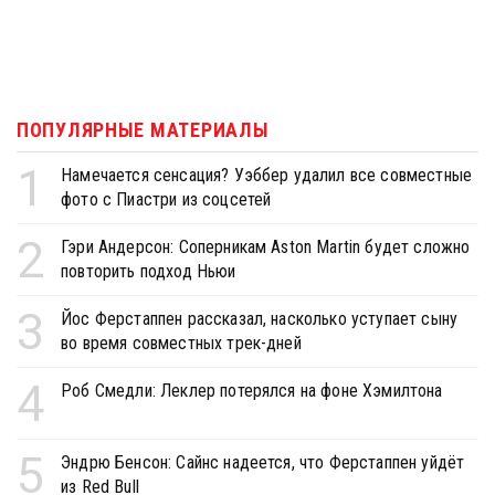
ПОПУЛЯРНЫЕ МАТЕРИАЛЫ
1
Намечается сенсация? Уэббер удалил все совместные
фото с Пиастри из соцсетей
2
Гэри Андерсон: Соперникам Aston Martin будет сложно
повторить подход Ньюи
3
Йос Ферстаппен рассказал, насколько уступает сыну
во время совместных трек-дней
4
Роб Смедли: Леклер потерялся на фоне Хэмилтона
5
Эндрю Бенсон: Сайнс надеется, что Ферстаппен уйдёт
из Red Bull