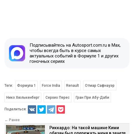
Подписывайтесь на Autosport.com.ru в Max,
чтобы всегда быть в курсе самых
актуальных событий в Формуле 1 и других
гоночных сериях
Теги:
Формула 1
Force India
Renault
Отмар Сафнауэр
Нико Хюлькенберг
Серхио Перес
Гран При Абу-Даби
Поделиться:
← Ранее
Риккардо: На такой машине Кими
обязан был опережать меня в зачете