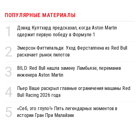
ПОПУЛЯРНЫЕ МАТЕРИАЛЫ
1
Дэвид Култхард предсказал, когда Aston Martin
одержит первую победу в Формуле 1
2
Эмерсон Фиттипальди: Уход Ферстаппена из Red Bull
раскачает рынок пилотов
3
BILD: Red Bull нашла замену Ламбьязе, переманив
инженера Aston Martin
4
Пьер Ваше раскрыл главные ограничения машины Red
Bull Racing 2026 года
5
«Себ, это глупо!» Пять легендарных моментов в
истории Гран При Малайзии