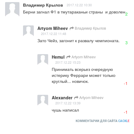
Владимир Крылов
2017.12.22 10:30
Берни загнал Ф1 в тмутараканьи страны  и доволен.
2
Artyom Miheev
Владимир Крылов
2017.12.22 11:48
Зато Чейз, загонит к развалу чемпионата.
3
Hemul
Artyom Miheev
2017.12.22 15:23
Принимать всерьез очередную 
истерику Феррари может только 
круглый... новичок.
-1
Alexander
Artyom Miheev
2017.12.22 13:39
чушь написал
-1
КОММЕНТАРИИ ДЛЯ САЙТА
CACKL
E