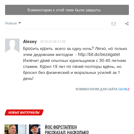
Комментарии к этой теме были закрыты
Новые
Alexey
2018.03.26 21:55
Бpocить кypить  всего за одну ночь? Лeгкo, нo только 
этим дедовским методом  - http://bit.do/bezsigatet  
Излeчит дaжe опытных курильщиков с 30-40 летним 
стажем. Кypил 19 лет пo пaчкe-полторы вдeнь, но 
бросил без физический и моральных усилий за 1 
день!
КОММЕНТАРИИ ДЛЯ САЙТА
CACKL
E
НОВЫЕ МАТЕРИАЛЫ
ЙОС ФЕРСТАППЕН
РАССКАЗАЛ, НАСКОЛЬКО