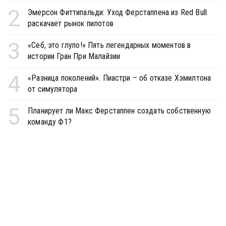
2
Эмерсон Фиттипальди: Уход Ферстаппена из Red Bull
раскачает рынок пилотов
3
«Себ, это глупо!» Пять легендарных моментов в
истории Гран При Малайзии
4
«Разница поколений». Пиастри – об отказе Хэмилтона
от симулятора
5
Планирует ли Макс Ферстаппен создать собственную
команду Ф1?