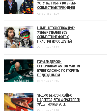
УСТУПАЕТ СЫНУ ВО ВРЕМЯ
СОВМЕСТНЫХ ТРЕК-ДНЕЙ
Сегодня в 15:09
НАМЕЧАЕТСЯ СЕНСАЦИЯ?
УЭББЕР УДАЛИЛ ВСЕ
СОВМЕСТНЫЕ ФОТО С
ПИАСТРИ ИЗ СОЦСЕТЕЙ
Сегодня в 14:12
ГЭРИ АНДЕРСОН:
СОПЕРНИКАМ ASTON MARTIN
БУДЕТ СЛОЖНО ПОВТОРИТЬ
ПОДХОД НЬЮИ
Сегодня в 13:15
ЭНДРЮ БЕНСОН: САЙНС
НАДЕЕТСЯ, ЧТО ФЕРСТАППЕН
УЙДЁТ ИЗ RED BULL
Сегодня в 12:18