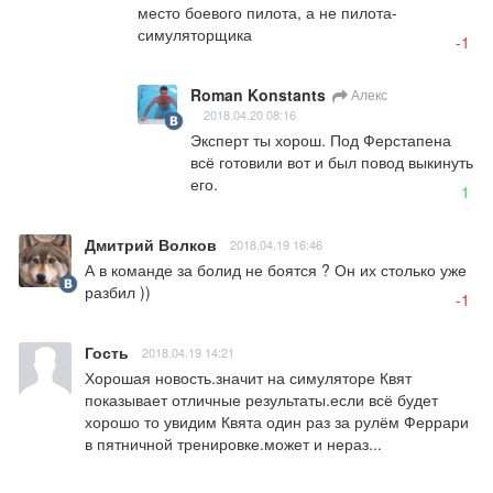
место боевого пилота, а не пилота-
симуляторщика
-1
Roman Konstants
Алекс
2018.04.20 08:16
Эксперт ты хорош. Под Ферстапена 
всё готовили вот и был повод выкинуть 
его.
1
Дмитрий Волков
2018.04.19 16:46
А в команде за болид не боятся ? Он их столько уже 
разбил ))
-1
Гость
2018.04.19 14:21
Хорошая новость.значит на симуляторе Квят 
показывает отличные результаты.если всё будет  
хорошо то увидим Квята один раз за рулём Феррари 
в пятничной тренировке.может и нераз...