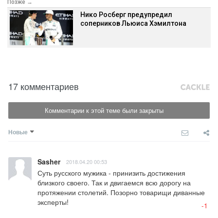
Позже →
Нико Росберг предупредил
соперников Льюиса Хэмилтона
17 комментариев
Комментарии к этой теме были закрыты
Новые
Sasher
2018.04.20 00:53
Суть русского мужика - принизить достижения 
близкого своего. Так и двигаемся всю дорогу на 
протяжении столетий. Позорно товарищи диванные 
эксперты!
-1