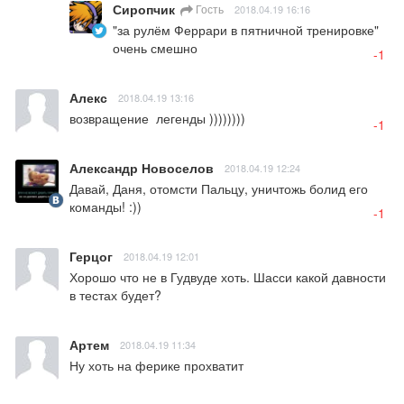
Сиропчик
Гость
2018.04.19 16:16
"за рулём Феррари в пятничной тренировке"

очень смешно
-1
Алекс
2018.04.19 13:16
возвращение  легенды ))))))))
-1
Александр Новоселов
2018.04.19 12:24
Давай, Даня, отомсти Пальцу, уничтожь болид его 
команды! :))
-1
Герцог
2018.04.19 12:01
Хорошо что не в Гудвуде хоть. Шасси какой давности 
в тестах будет?
Артем
2018.04.19 11:34
Ну хоть на ферике прохватит