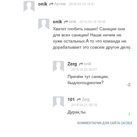
onik
Артем
2018.04.19 18:41
onik
onik
2018.04.19 18:45
Хватит гнобить наших! Санкции они 
для всех санкции! Наши ничем не 
хуже остальных.A то что команда не 
дорабатывает это совсем другое дело.
1
Zerg
onik
2018.04.20 06:27
Причём тут санкции, 
быдлопоцреотик?
-2
101
Zerg
2018.04.21 08:18
Дурак,ты.
1
КОММЕНТАРИИ ДЛЯ САЙТА
CACKL
E