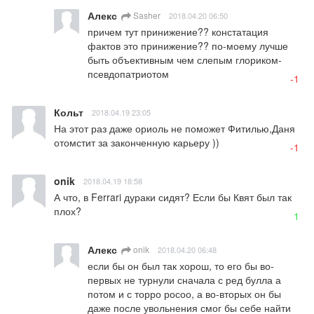
Алекс
Sasher
2018.04.20 06:50
причем тут принижение?? констатация 
фактов это принижение?? по-моему лучше 
быть объективным чем слепым глориком-
псевдопатриотом
-1
Кольт
2018.04.19 23:05
На этот раз даже ориоль не поможет Фитилью,Даня 
отомстит за законченную карьеру ))
-1
onik
2018.04.19 18:58
А что, в Ferrari дураки сидят? Если бы Квят был так 
плох?
1
Алекс
onik
2018.04.20 06:48
если бы он был так хорош, то его бы во-
первых не турнули сначала с ред булла а 
потом и с торро росоо, а во-вторых он бы 
даже после увольнения смог бы себе найти 