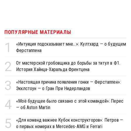
ПОПУЛЯРНЫЕ МАТЕРИАЛЫ
1
«Интуиция подсказывает мне...»: Култхард — о будущем
Ферстаппена
2
От мастерской гробовщика до борьбы за титул в Ф1.
История Хайнца-Харальда Френтцена
3
«Настоящая причина появления гонки — Ферстаппен»:
Экклстоун — о Гран При Нидерландов
4
«Моё будущее было связано с этой командой»: Перес
— об Aston Martin
5
«Для команд важнее Кубок конструкторов»: Петров —
о первых номерах в Mercedes-AMG и Ferrari