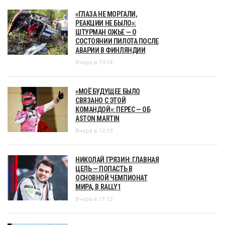
«ГЛАЗА НЕ МОРГАЛИ,
РЕАКЦИИ НЕ БЫЛО»:
ШТУРМАН ОЖЬЕ — О
СОСТОЯНИИ ПИЛОТА ПОСЛЕ
АВАРИИ В ФИНЛЯНДИИ
Вчера в 13:14
«МОЁ БУДУЩЕЕ БЫЛО
СВЯЗАНО С ЭТОЙ
КОМАНДОЙ»: ПЕРЕС — ОБ
ASTON MARTIN
Вчера в 12:13
НИКОЛАЙ ГРЯЗИН: ГЛАВНАЯ
ЦЕЛЬ — ПОПАСТЬ В
ОСНОВНОЙ ЧЕМПИОНАТ
МИРА, В RALLY1
Вчера в 11:12