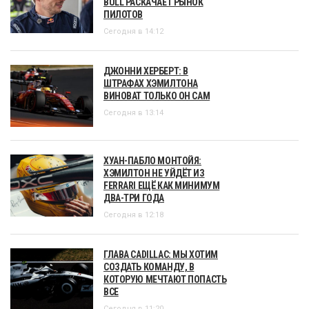
BULL РАСКАЧАЕТ РЫНОК
ПИЛОТОВ
Сегодня в 14:12
ДЖОННИ ХЕРБЕРТ: В
ШТРАФАХ ХЭМИЛТОНА
ВИНОВАТ ТОЛЬКО ОН САМ
Сегодня в 13:14
ХУАН-ПАБЛО МОНТОЙЯ:
ХЭМИЛТОН НЕ УЙДЁТ ИЗ
FERRARI ЕЩЁ КАК МИНИМУМ
ДВА-ТРИ ГОДА
Сегодня в 12:18
ГЛАВА CADILLAC: МЫ ХОТИМ
СОЗДАТЬ КОМАНДУ, В
КОТОРУЮ МЕЧТАЮТ ПОПАСТЬ
ВСЕ
Сегодня в 11:20