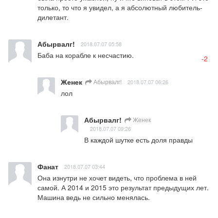
только, то что я увидел, а я абсолютный любитель- 
дилетант.
Абырвалг!
2018.07.07 05:58
Баба на корабле к несчастию.
-2
Женек
Абырвалг!
2018.07.07 06:26
лол
Абырвалг!
Женек
2018.07.07 09:26
В каждой шутке есть доля правды
Фанат
2018.07.07 03:44
Она изнутри не хочет видеть, что проблема в ней 
самой. А 2014 и 2015 это результат предыдущих лет. 
Машина ведь не сильно менялась.