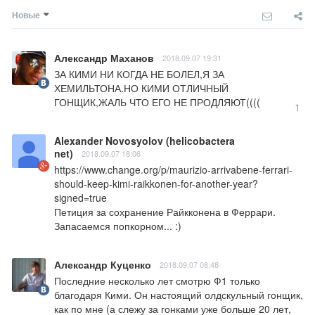
Новые
Александр Маханов
2018.09.07 19:31
ЗА КИМИ НИ КОГДА НЕ БОЛЕЛ,Я ЗА 
ХЕМИЛЬТОНА.НО КИМИ ОТЛИЧНЫЙ 
ГОНЩИК,ЖАЛЬ ЧТО ЕГО НЕ ПРОДЛЯЮТ((((
1
Alexander Novosyolov (helicobactera
net)
2018.09.07 18:06
https://www.change.org/p/maurizio-arrivabene-ferrari-
should-keep-kimi-raikkonen-for-another-year?
signed=true

Петиция за сохранение Райкконена в Феррари. 
Запасаемся попкорном... :)
Александр Куценко
2018.09.07 08:48
Последние несколько лет смотрю Ф1 только 
благодаря Кими. Он настоящий олдскульный гонщик, 
как по мне (а слежу за гонками уже больше 20 лет, 