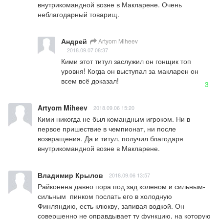
внутрикомандной возне в Макларене. Очень 
неблагодарный товарищ.
Андрей
Artyom Miheev
2018.09.07 08:37
Кими этот титул заслужил он гонщик топ 
уровня! Когда он выступал за макларен он 
всем всё доказал!
3
Artyom Miheev
2018.09.06 15:20
Кими никогда не был командным игроком. Ни в 
первое пришествие в чемпионат, ни после 
возвращения. Да и титул, получил благодаря 
внутрикомандной возне в Макларене.
Владимир Крылов
2018.09.06 13:57
Райконена давно пора под зад коленом и сильным-
сильным  пинком послать его в холодную 
Финляндию, есть клюкву, запивая водкой. Он 
совершенно не оправдывает ту функцию, на которую 