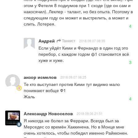
этом у Фетеля 8 подиумов при 1 сходе (где он сам и 
накосячил). Леклер - талант, но без опыта. Поэтому в 
следующем году он может и выстрелить, а может и 
слить. Лотерея.
4
Андрей
Танкист
2018.09.07 08:35
Если уйдёт Кими и Фернандо в один год это 
перебор, с каждом годом ф1 становится всё 
хуже и хуже.
3
анзор исмелов
2018.09.07 06:25
Те кто выступает против Кими тут видимо мало 
понимают вобще Ф1  

Жаль
4
Александр Новоселов
2018.09.06 21:51
Я никогда не болел за Феррари. Всегда был за 
Мерседес со времён Хаккинена. Но в Монце мне 
очень хотелось, чтобы победил именно Райкконен. 