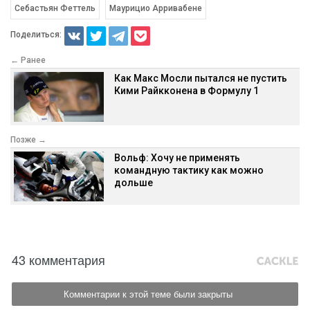
Себастьян Феттель
Маурицио Арривабене
Поделиться:
← Ранее
Как Макс Мосли пытался не пустить
Кими Райкконена в Формулу 1
Позже →
Вольф: Хочу не применять
командную тактику как можно
дольше
43 комментария
Комментарии к этой теме были закрыты