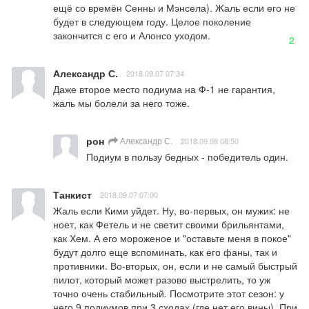
ещё со времён Сенны и Мэнсела). Жаль если его не 
будет в следующем году. Целое поколение 
закончится с его и Алонсо уходом.
2
Александр С.
2018.09.07 07:34
Даже второе место подиума на Ф-1 не гарантия, 
жаль мы болели за него тоже.
рон
Александр С.
2018.09.08 08:50
Подиум в пользу бедных - победитель один.
Танкист
2018.09.07 07:00
Жаль если Кими уйдет. Ну, во-первых, он мужик: не 
ноет, как Фетель и не светит своими брильянтами, 
как Хем. А его мороженое и "оставьте меня в покое" 
будут долго еще вспоминать, как его фаны, так и 
противники. Во-вторых, он, если и не самый быстрый 
пилот, который может разово выстрелить, то уж 
точно очень стабильный. Посмотрите этот сезон: у 
него 9 подиумов при 3 сходах (где нет его вины). При 