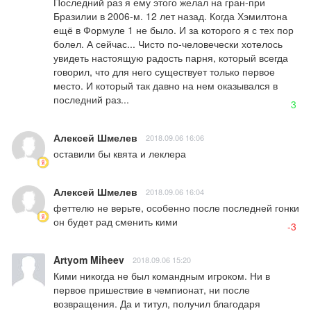
Последний раз я ему этого желал на гран-при 
Бразилии в 2006-м. 12 лет назад. Когда Хэмилтона 
ещё в Формуле 1 не было. И за которого я с тех пор 
болел. А сейчас... Чисто по-человечески хотелось 
увидеть настоящую радость парня, который всегда 
говорил, что для него существует только первое 
место. И который так давно на нем оказывался в 
последний раз...
3
Алексей Шмелев
2018.09.06 16:06
оставили бы квята и леклера
Алексей Шмелев
2018.09.06 16:04
феттелю не верьте, особенно после последней гонки 
он будет рад сменить кими
-3
Artyom Miheev
2018.09.06 15:20
Кими никогда не был командным игроком. Ни в 
первое пришествие в чемпионат, ни после 
возвращения. Да и титул, получил благодаря 