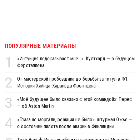
ПОПУЛЯРНЫЕ МАТЕРИАЛЫ
1
«Интуиция подсказывает мне...»: Култхард — о будущем
Ферстаппена
2
От мастерской гробовщика до борьбы за титул в Ф1.
История Хайнца-Харальда Френтцена
3
«Моё будущее было связано с этой командой»: Перес
— об Aston Martin
4
«Глаза не моргали, реакции не было»: штурман Ожье —
о состоянии пилота после аварии в Финляндии
Тото Вольф: Из-за проблем с надёжностью Mercedes