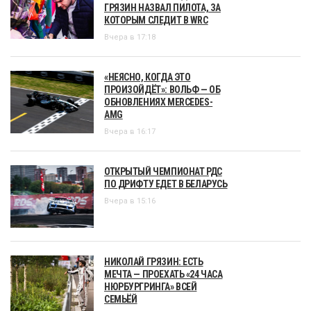
ГРЯЗИН НАЗВАЛ ПИЛОТА, ЗА
КОТОРЫМ СЛЕДИТ В WRC
Вчера в 17:18
«НЕЯСНО, КОГДА ЭТО
ПРОИЗОЙДЁТ»: ВОЛЬФ — ОБ
ОБНОВЛЕНИЯХ MERCEDES-
AMG
Вчера в 16:17
ОТКРЫТЫЙ ЧЕМПИОНАТ РДС
ПО ДРИФТУ ЕДЕТ В БЕЛАРУСЬ
Вчера в 15:16
НИКОЛАЙ ГРЯЗИН: ЕСТЬ
МЕЧТА — ПРОЕХАТЬ «24 ЧАСА
НЮРБУРГРИНГА» ВСЕЙ
СЕМЬЁЙ