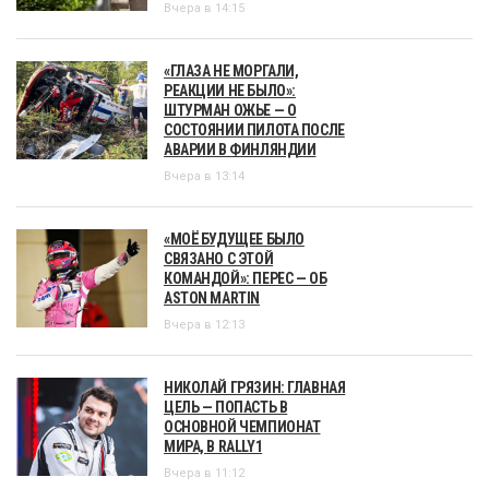
Вчера в 14:15
«ГЛАЗА НЕ МОРГАЛИ,
РЕАКЦИИ НЕ БЫЛО»:
ШТУРМАН ОЖЬЕ — О
СОСТОЯНИИ ПИЛОТА ПОСЛЕ
АВАРИИ В ФИНЛЯНДИИ
Вчера в 13:14
«МОЁ БУДУЩЕЕ БЫЛО
СВЯЗАНО С ЭТОЙ
КОМАНДОЙ»: ПЕРЕС — ОБ
ASTON MARTIN
Вчера в 12:13
НИКОЛАЙ ГРЯЗИН: ГЛАВНАЯ
ЦЕЛЬ — ПОПАСТЬ В
ОСНОВНОЙ ЧЕМПИОНАТ
МИРА, В RALLY1
Вчера в 11:12