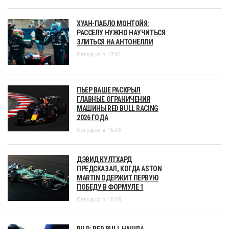
ХУАН-ПАБЛО МОНТОЙЯ:
РАССЕЛУ НУЖНО НАУЧИТЬСЯ
ЗЛИТЬСЯ НА АНТОНЕЛЛИ
Сегодня в 17:01
ПЬЕР ВАШЕ РАСКРЫЛ
ГЛАВНЫЕ ОГРАНИЧЕНИЯ
МАШИНЫ RED BULL RACING
2026 ГОДА
Сегодня в 16:05
ДЭВИД КУЛТХАРД
ПРЕДСКАЗАЛ, КОГДА ASTON
MARTIN ОДЕРЖИТ ПЕРВУЮ
ПОБЕДУ В ФОРМУЛЕ 1
Сегодня в 15:09
BILD: RED BULL НАШЛА