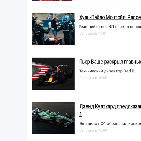
Хуан-Пабло Монтойя: Рассе
Бывший пилот Ф1 назвал неожи
Сегодня в 17:01
Пьер Ваше раскрыл главные
Технический директор Red Bull 
Сегодня в 16:05
Дэвид Култхард предсказал
1
Экс-пилот Ф1 обозначил конкр
Сегодня в 15:09