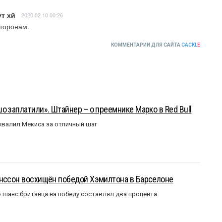
т хй
2020.02.10 00:26
сторонам.
КОММЕНТАРИИ ДЛЯ САЙТА
CACKL
E
о заплатили». Штайнер – о преемнике Марко в Red Bull
валил Мекиса за отличный шаг
анссон восхищён победой Хэмилтона в Барселоне
 шанс британца на победу составлял два процента