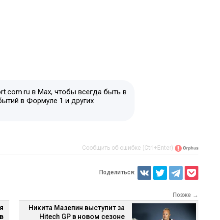
t.com.ru в Max, чтобы всегда быть в
бытий в Формуле 1 и других
Сообщить об ошибке (Ctrl+Enter)
Поделиться:
Позже →
я
Никита Мазепин выступит за
в
Hitech GP в новом сезоне