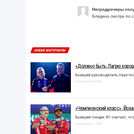
Негродрочеры сосу
Блядина смотри по 
НОВЫЕ МАТЕРИАЛЫ
«Должно быть, Лагрю хорош
Бывший руководитель Haas пох
Сегодня в 18:55
«Чемпионский класс». Йох
Бывший гонщик Ф1 считает, что
Сегодня в 17:58