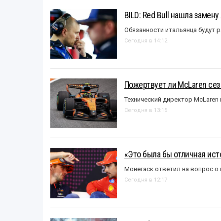
BILD: Red Bull нашла замен
Обязанности итальянца будут 
Сегодня в 14:12
Пожертвует ли McLaren се
Технический директор McLaren
Сегодня в 13:15
«Это была бы отличная исто
Монегаск ответил на вопрос о
Сегодня в 12:17