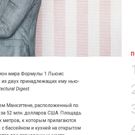
П
ион мира Формулы 1 Льюис
 из двух принадлежащих ему нью-
tectural Digest
.
ем Манхэттене, расположенный по
я за 52 млн. долларов США. Площадь
х метров, к которым прилагаются
 с бассейном и кухней на открытом