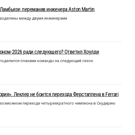
у Ламбьязе, переманив инженера Aston Martin
разделены между двумя инженерами
зоном-2026 ради следующего? Ответил Хоулди
 поделился планами команды на следующий сезон
рия». Леклер не боится перехода Ферстаппена в Ferrari
 возможном переходе четырехкратного чемпиона в Скудерию