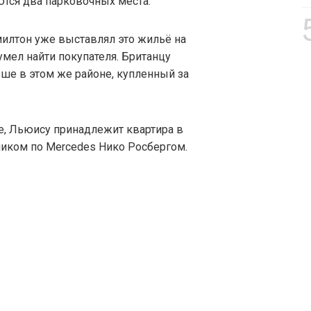
ются два парковочных места.
эмилтон уже выставлял это жильё на
умел найти покупателя. Британцу
ше в этом же районе, купленный за
, Льюису принадлежит квартира в
ником по Mercedes Нико Росбергом.