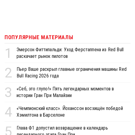
ПОПУЛЯРНЫЕ МАТЕРИАЛЫ
1
Эмерсон Фиттипальди: Уход Ферстаппена из Red Bull
раскачает рынок пилотов
2
Пьер Ваше раскрыл главные ограничения машины Red
Bull Racing 2026 года
3
«Себ, это глупо!» Пять легендарных моментов в
истории Гран При Малайзии
4
«Чемпионский класс». Йоханссон восхищён победой
Хэмилтона в Барселоне
5
Глава Ф1 допустил возвращение в календарь
легендарного этапа Гран При