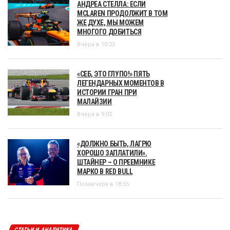
АНДРЕА СТЕЛЛА: ЕСЛИ
MCLAREN ПРОДОЛЖИТ В ТОМ
ЖЕ ДУХЕ, МЫ МОЖЕМ
МНОГОГО ДОБИТЬСЯ
Вчера в 10:22
«СЕБ, ЭТО ГЛУПО!» ПЯТЬ
ЛЕГЕНДАРНЫХ МОМЕНТОВ В
ИСТОРИИ ГРАН ПРИ
МАЛАЙЗИИ
Вчера в 9:02
«ДОЛЖНО БЫТЬ, ЛАГРЮ
ХОРОШО ЗАПЛАТИЛИ».
ШТАЙНЕР – О ПРЕЕМНИКЕ
МАРКО В RED BULL
Позавчера в 18:55
СТАТЬИ И АНАЛИТИКА