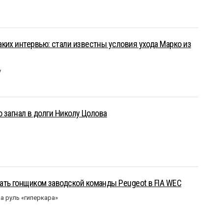
ких интервью: стали известны условия ухода Марко из
у
о загнал в долги Николу Цолова
ать гонщиком заводской команды Peugeot в FIA WEC
а руль «гиперкара»