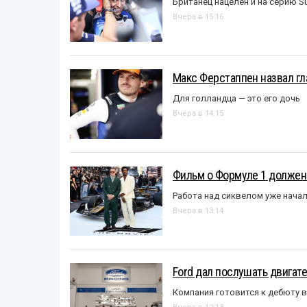
Британец нацелен и на серию S
Вчера в 15:16
Макс Ферстаппен назвал гл
Для голландца — это его дочь
Вчера в 14:15
Фильм о Формуле 1 должен
Работа над сиквелом уже нача
Вчера в 13:14
Ford дал послушать двигате
Компания готовится к дебюту 