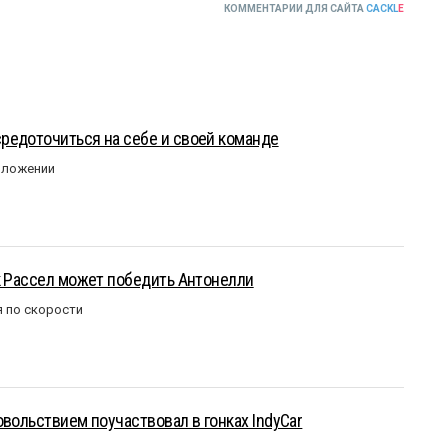
КОММЕНТАРИИ ДЛЯ САЙТА
CACKL
E
редоточиться на себе и своей команде
оложении
к Рассел может победить Антонелли
 по скорости
овольствием поучаствовал в гонках IndyCar