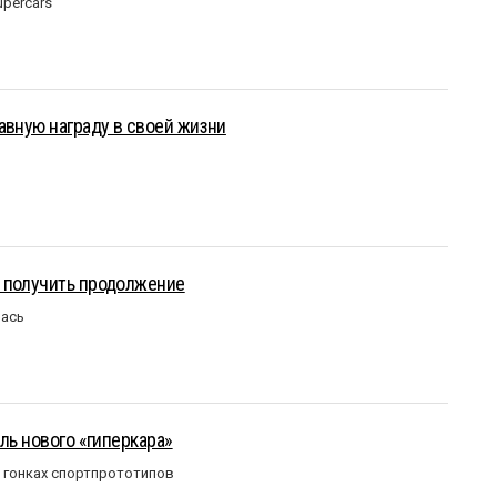
upercars
авную награду в своей жизни
 получить продолжение
лась
ль нового «гиперкара»
в гонках спортпрототипов