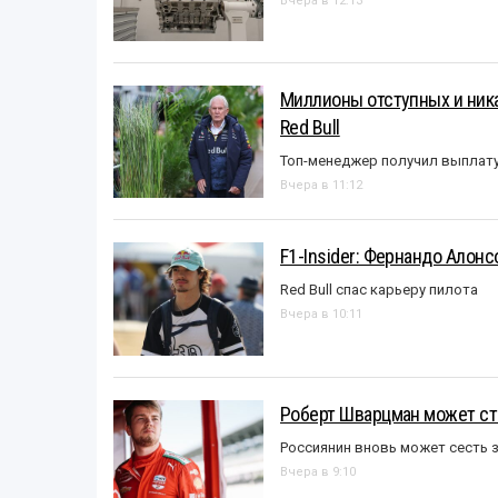
Вчера в 12:13
Миллионы отступных и ника
Red Bull
Топ-менеджер получил выплат
Вчера в 11:12
F1-Insider: Фернандо Алонс
Red Bull спас карьеру пилота
Вчера в 10:11
Роберт Шварцман может ст
Россиянин вновь может сесть з
Вчера в 9:10