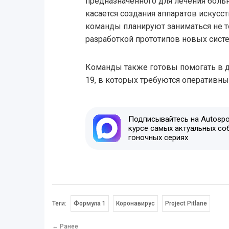
предназначенного для лечения больн
касается создания аппаратов искусс
команды планируют заниматься не т
разработкой прототипов новых сист
Команды также готовы помогать в др
19, в которых требуются оперативн
Подписывайтесь на Autospor
курсе самых актуальных со
гоночных сериях
Теги:
Формула 1
Коронавирус
Project Pitlane
← Ранее