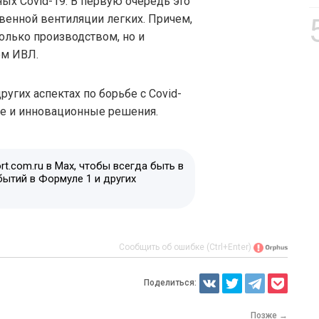
ых Covid-19. В первую очередь это
твенной вентиляции легких. Причем,
олько производством, но и
ем ИВЛ.
угих аспектах по борьбе с Covid-
ые и инновационные решения.
t.com.ru в Max, чтобы всегда быть в
бытий в Формуле 1 и других
Сообщить об ошибке (Ctrl+Enter)
Поделиться:
Позже →