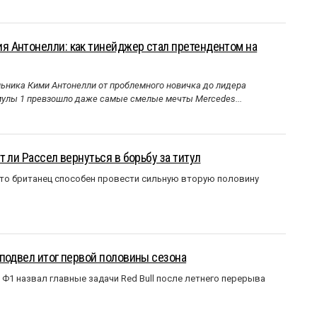
 Антонелли: как тинейджер стал претендентом на
ника Кими Антонелли от проблемного новичка до лидера
улы 1 превзошло даже самые смелые мечты Mercedes...
 ли Рассел вернуться в борьбу за титул
что британец способен провести сильную вторую половину
подвел итог первой половины сезона
Ф1 назвал главные задачи Red Bull после летнего перерыва