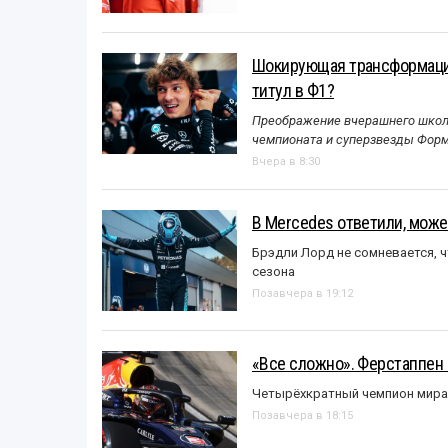
Шокирующая трансформация
титул в Ф1?
Преображение вчерашнего школь
чемпионата и суперзвезды Форм
Вчера в 8:30
В Mercedes ответили, может
Брэдли Лорд не сомневается, 
сезона
Позавчера в 19:12
«Все сложно». Ферстаппен 
Четырёхкратный чемпион мира 
Позавчера в 18:15