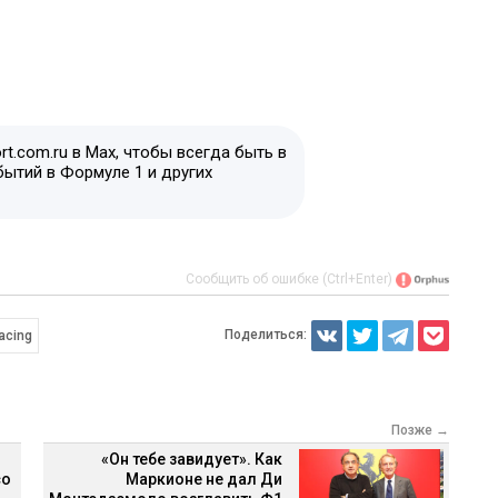
t.com.ru в Max, чтобы всегда быть в
бытий в Формуле 1 и других
Сообщить об ошибке (Ctrl+Enter)
Поделиться:
acing
Позже →
«Он тебе завидует». Как
со
Маркионе не дал Ди