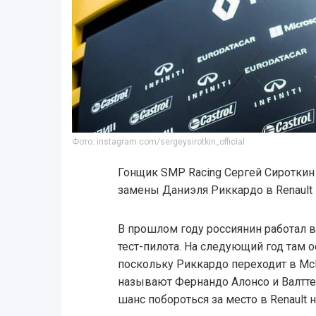
Фото: instagram.com/sergeysirotkin_official
Гонщик SMP Racing Сергей Сиротки
замены Даниэля Риккардо в Renault 
В прошлом году россиянин работал в
тест-пилота. На следующий год там 
поскольку Риккардо переходит в McL
называют Фернандо Алонсо и Валттер
шанс побороться за место в Renault 