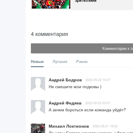
зрителями
4 комментария
Комментарии к э
Новые
Лучшие
Ранее
Андрей Бодров
2020.05.22 10:07
Не смешите мои подковы )
Андрей Федяев
2020.05.22 03:07
А зачем бороться если команда уйдёт?
Михаил Локтионов
2020.05.21 19:52
Да нет у Сергея шансов никаких, к больш