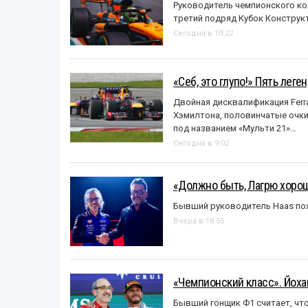
Руководитель чемпионского ко
третий подряд Кубок Конструк
Сегодня в 10:22
«Себ, это глупо!» Пять лег
Двойная дисквалификация Ferra
Хэмилтона, половинчатые очки и
под названием «Mульти 21»…
Сегодня в 9:02
«Должно быть, Лагрю хорош
Бывший руководитель Haas пох
Вчера в 18:55
«Чемпионский класс». Йох
Бывший гонщик Ф1 считает, что