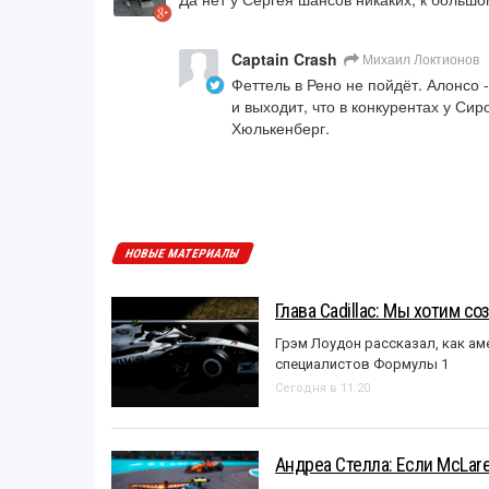
Captain Crash
Михаил Локтионов
Феттель в Рено не пойдёт. Алонсо - 
и выходит, что в конкурентах у Сир
Хюлькенберг.
НОВЫЕ МАТЕРИАЛЫ
Глава Cadillac: Мы хотим с
Грэм Лоудон рассказал, как а
специалистов Формулы 1
Сегодня в 11:20
Андреа Стелла: Если McLar