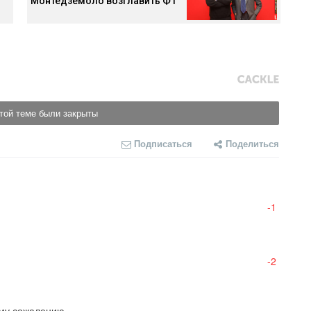
Монтедземоло возглавить Ф1
той теме были закрыты
Подписаться
Поделиться
-1
-2
ому сожалению.