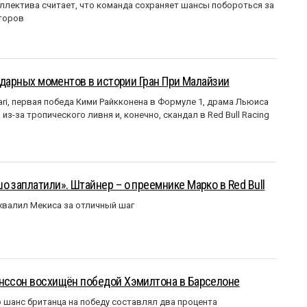
ллектива считает, что команда сохраняет шансы побороться за
торов
ендарных моментов в истории Гран При Малайзии
ri, первая победа Кими Райкконена в Формуле 1, драма Льюиса
з-за тропического ливня и, конечно, скандал в Red Bull Racing
о заплатили». Штайнер – о преемнике Марко в Red Bull
валил Мекиса за отличный шаг
анссон восхищён победой Хэмилтона в Барселоне
 шанс британца на победу составлял два процента