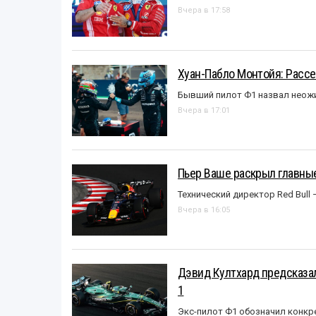
Вчера в 17:58
Хуан-Пабло Монтойя: Рассе
Бывший пилот Ф1 назвал неожи
Вчера в 17:01
Пьер Ваше раскрыл главные
Технический директор Red Bull 
Вчера в 16:05
Дэвид Култхард предсказал
1
Экс-пилот Ф1 обозначил конкр