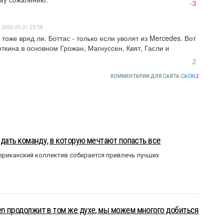
-3
2020.05.21 23:58
тоже вряд ли. Боттас - только если уволят из Mercedes. Вот 
откина в основном Грожан, Магнуссен, Квят, Гасли и 
2
КОММЕНТАРИИ ДЛЯ САЙТА
CACKL
E
оздать команду, в которую мечтают попасть все
мериканский коллектив собирается привлечь лучших
en продолжит в том же духе, мы можем многого добиться