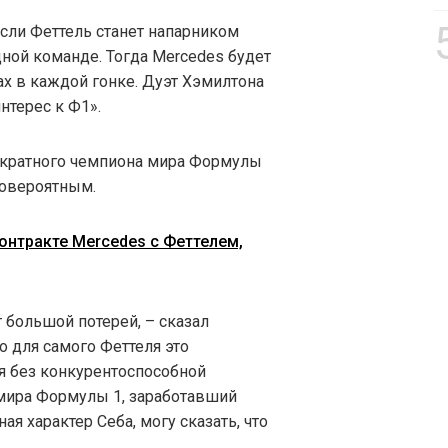
сли Феттель станет напарником
ной команде. Тогда Mercedes будет
х в каждой гонке. Дуэт Хэмилтона
нтерес к Ф1».
хкратного чемпиона мира Формулы
ловероятным.
контракте Mercedes с Феттелем,
 большой потерей, – сказал
Но для самого Феттеля это
ся без конкурентоспособной
ира Формулы 1, заработавший
ая характер Себа, могу сказать, что