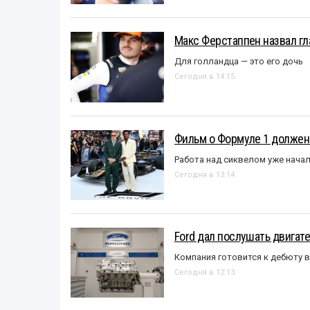
Макс Ферстаппен назвал гл
Для голландца — это его дочь
Сегодня в 14:15
Фильм о Формуле 1 должен
Работа над сиквелом уже нача
Сегодня в 13:14
Ford дал послушать двигате
Компания готовится к дебюту 
Сегодня в 12:13