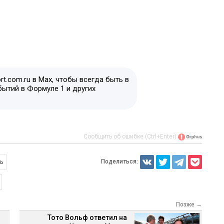
t.com.ru в Max, чтобы всегда быть в
бытий в Формуле 1 и других
Сообщить об ошибке (Ctrl+Enter)
Поделиться:
ль
Позже →
Тото Вольф ответил на