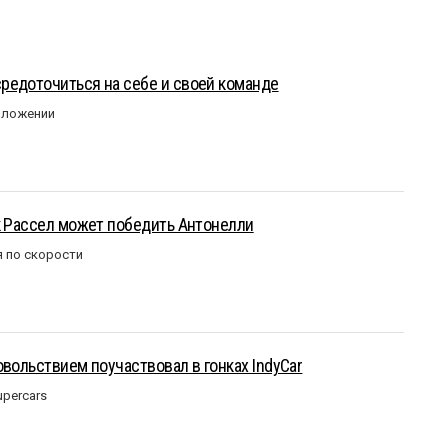
редоточиться на себе и своей команде
оложении
к Рассел может победить Антонелли
 по скорости
овольствием поучаствовал в гонках IndyCar
upercars