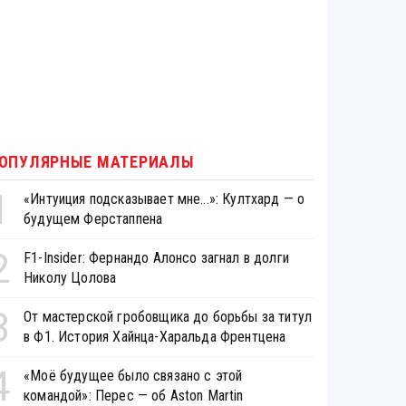
ОПУЛЯРНЫЕ МАТЕРИАЛЫ
1
«Интуиция подсказывает мне...»: Култхард — о
будущем Ферстаппена
2
F1-Insider: Фернандо Алонсо загнал в долги
Николу Цолова
3
От мастерской гробовщика до борьбы за титул
в Ф1. История Хайнца-Харальда Френтцена
4
«Моё будущее было связано с этой
командой»: Перес — об Aston Martin