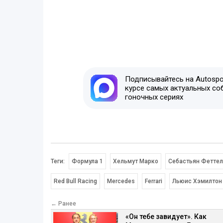
Подписывайтесь на Autospor
курсе самых актуальных со
гоночных сериях
Теги:
Формула 1
Хельмут Марко
Себастьян Фетте
Red Bull Racing
Mercedes
Ferrari
Льюис Хэмилтон
← Ранее
«Он тебе завидует». Как