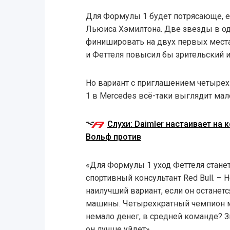
Для Формулы 1 будет потрясающе, е
Льюиса Хэмилтона. Две звезды в од
финишировать на двух первых места
и Феттеля повысил бы зрительский и
Но вариант с приглашением четыре
1 в Mercedes всё-таки выглядит ма
Слухи: Daimler настаивает на 
Вольф против
«Для Формулы 1 уход Феттеля станет
спортивный консультант Red Bull. – 
наилучший вариант, если он останет
машины. Четырехкратный чемпион м
немало денег, в средней команде? Зн
он лучше уйдет».