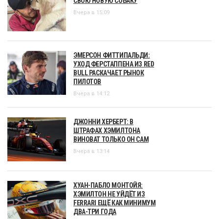
СВОЮ НОВУЮ СОБАКУ
Вчера в 15:09
ЭМЕРСОН ФИТТИПАЛЬДИ:
УХОД ФЕРСТАППЕНА ИЗ RED
BULL РАСКАЧАЕТ РЫНОК
ПИЛОТОВ
Вчера в 14:12
ДЖОННИ ХЕРБЕРТ: В
ШТРАФАХ ХЭМИЛТОНА
ВИНОВАТ ТОЛЬКО ОН САМ
Вчера в 13:14
ХУАН-ПАБЛО МОНТОЙЯ:
ХЭМИЛТОН НЕ УЙДЁТ ИЗ
FERRARI ЕЩЁ КАК МИНИМУМ
ДВА-ТРИ ГОДА