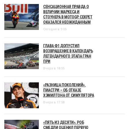
СЕНСАЦИОННАЯ ПРАВДА О
ВЕЛИЧИИ МАРКЕСА И
СТОУНЕРА В MOTOGP. СЕКРЕТ
ОКАЗАЛСЯ НЕОЖИДАННЫМ
Сегодня в 9:05
ГЛАВА Ф1 ДОПУСТИЛ
ВОЗВРАЩЕНИЕ В КАЛЕНДАРЬ
ЛЕГЕНДАРНОГО ЭТАПА ГРАН
ПРИ
Вчера в 18:55
«РАЗНИЦА ПОКОЛЕНИЙ».
ПИАСТРИ – ОБ ОТКАЗЕ
ХЭМИЛТОНА ОТ СИМУЛЯТОРА
Вчера в 17:58
«ПЯТЬ ИЗ ДЕСЯТИ». РОБ
СМЕДЛИ ОЦЕНИЛ ПЕРВУЮ