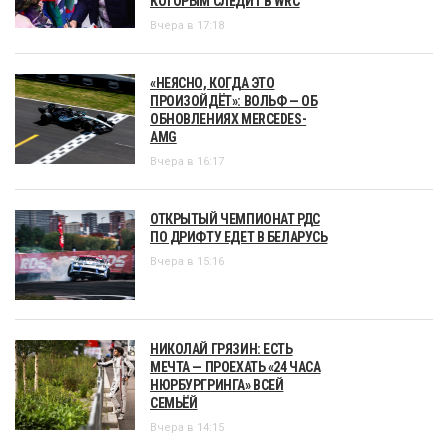
КОТОРЫМ СЛЕДИТ В WRC
Вчера в 17:18
«НЕЯСНО, КОГДА ЭТО
ПРОИЗОЙДЁТ»: ВОЛЬФ — ОБ
ОБНОВЛЕНИЯХ MERCEDES-
AMG
Вчера в 16:17
ОТКРЫТЫЙ ЧЕМПИОНАТ РДС
ПО ДРИФТУ ЕДЕТ В БЕЛАРУСЬ
Вчера в 15:16
НИКОЛАЙ ГРЯЗИН: ЕСТЬ
МЕЧТА — ПРОЕХАТЬ «24 ЧАСА
НЮРБУРГРИНГА» ВСЕЙ
СЕМЬЁЙ
Вчера в 14:15