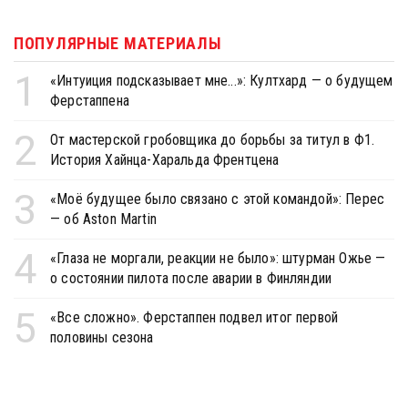
ПОПУЛЯРНЫЕ МАТЕРИАЛЫ
1
«Интуиция подсказывает мне...»: Култхард — о будущем
Ферстаппена
2
От мастерской гробовщика до борьбы за титул в Ф1.
История Хайнца-Харальда Френтцена
3
«Моё будущее было связано с этой командой»: Перес
— об Aston Martin
4
«Глаза не моргали, реакции не было»: штурман Ожье —
о состоянии пилота после аварии в Финляндии
5
«Все сложно». Ферстаппен подвел итог первой
половины сезона