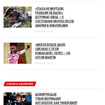
«ГЛАЗА НЕ МОРГАЛИ,
РЕАКЦИИ НЕ БЫЛО»:
ШТУРМАН ОЖЬЕ — О
СОСТОЯНИИ ПИЛОТА ПОСЛЕ
АВАРИИ В ФИНЛЯНДИИ
Вчера в 13:14
«МОЁ БУДУЩЕЕ БЫЛО
СВЯЗАНО С ЭТОЙ
КОМАНДОЙ»: ПЕРЕС — ОБ
ASTON MARTIN
Вчера в 12:13
СТАТЬИ И АНАЛИТИКА
ШОКИРУЮЩАЯ
ТРАНСФОРМАЦИЯ
АНТОНЕЛЛИ: КАК ТИНЕЙДЖЕР