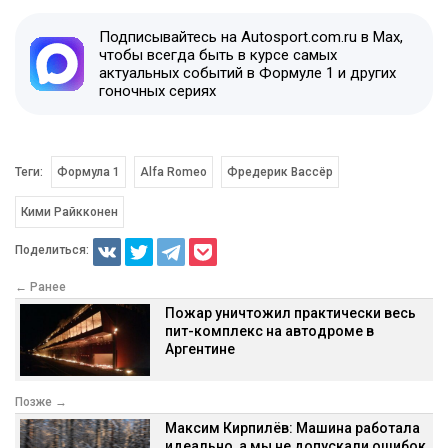
Подписывайтесь на Autosport.com.ru в Max,
чтобы всегда быть в курсе самых
актуальных событий в Формуле 1 и других
гоночных сериях
Теги:
Формула 1
Alfa Romeo
Фредерик Вассёр
Кими Райкконен
Поделиться:
← Ранее
Пожар уничтожил практически весь
пит-комплекс на автодроме в
Аргентине
Позже →
Максим Кирпилёв: Машина работала
идеально, а мы не допускали ошибок