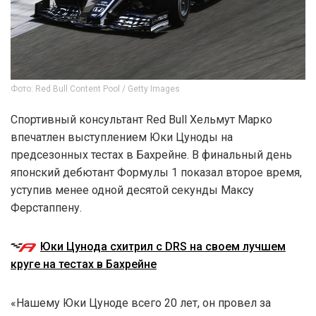
Фото: Red Bull Content Pool / Getty Images
Спортивный консультант Red Bull Хельмут Марко
впечатлен выступлением Юки Цуноды на
предсезонных тестах в Бахрейне. В финальный день
японский дебютант Формулы 1 показал второе время,
уступив менее одной десятой секунды Максу
Ферстаппену.
Юки Цунода схитрил с DRS на своем лучшем
круге на тестах в Бахрейне
«Нашему Юки Цуноде всего 20 лет, он провел за