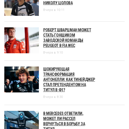
НИКОЛУ ЦОЛОВА
Вчера в 10:11
РОБЕРТ ШВАРЦМАН МОЖЕТ
СТАТЬ ГОНЩИКОМ
ЗАВОДСКОЙ КОМАНДЫ
PEUGEOT В FIA WEC
Вчера в 9:10
ШОКИРУЮЩАЯ
ТРАНСФОРМАЦИЯ
АНТОНЕЛЛИ: КАК ТИНЕЙДЖЕР
СТАЛ ПРЕТЕНДЕНТОМ НА
ТИТУЛ В Ф1?
Вчера в 8:30
В MERCEDES ОТВЕТИЛИ,
МОЖЕТ ЛИ РАССЕЛ
ВЕРНУТЬСЯ В БОРЬБУ ЗА
ТИТУЛ