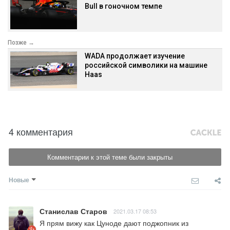
Bull в гоночном темпе
Позже →
WADA продолжает изучение
российской символики на машине
Haas
4 комментария
Комментарии к этой теме были закрыты
Новые
Станислав Старов
2021.03.17 08:53
Я прям вижу как Цуноде дают поджопник из 