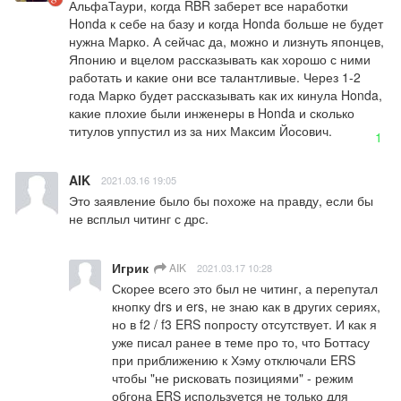
АльфаТаури, когда RBR заберет все наработки 
Honda к себе на базу и когда Honda больше не будет 
нужна Марко. А сейчас да, можно и лизнуть японцев, 
Японию и вцелом рассказывать как хорошо с ними 
работать и какие они все талантливые. Через 1-2 
года Марко будет рассказывать как их кинула Honda, 
какие плохие были инженеры в Honda и сколько 
титулов уппустил из за них Максим Йосович.
1
AIK
2021.03.16 19:05
Это заявление было бы похоже на правду, если бы 
не всплыл читинг с дрс.
Игрик
AIK
2021.03.17 10:28
Скорее всего это был не читинг, а перепутал 
кнопку drs и ers, не знаю как в других сериях, 
но в f2 / f3 ERS попросту отсутствует. И как я 
уже писал ранее в теме про то, что Боттасу 
при приближению к Хэму отключали ERS 
чтобы "не рисковать позициями" - режим 
обгона ERS используется не только для 