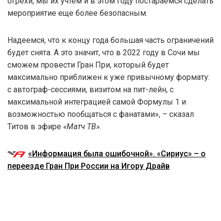
огрехи, мы их учтем и в этом году постараемся сделать
мероприятие еще более безопасным.
Надеемся, что к концу года большая часть ограничений
будет снята. А это значит, что в 2022 году в Сочи мы
сможем провести Гран При, который будет
максимально приближен к уже привычному формату:
с автограф-сессиями, визитом на пит-лейн, с
максимальной интеграцией самой Формулы 1 и
возможностью пообщаться с фанатами», – сказал
Титов в эфире
«Матч ТВ»
.
«Информация была ошибочной». «Сириус» – о
переезде Гран При России на Игору Драйв