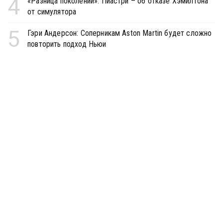
4
«Разница поколений». Пиастри – об отказе Хэмилтона
от симулятора
5
Гэри Андерсон: Соперникам Aston Martin будет сложно
повторить подход Ньюи