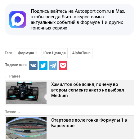
Подписывайтесь на Autosport.com.ru в Max,
чтобы всегда быть в курсе самых
актуальных событий в Формуле 1 и других
гоночных сериях
Теги:
Формула 1
Юки Цунода
AlphaTauri
Поделиться:
← Ранее
Хэмилтон объяснил, почему во
втором сегменте никто не выбрал
Medium
Позже →
Стартовое поле гонки Формулы 1 в
Барселоне