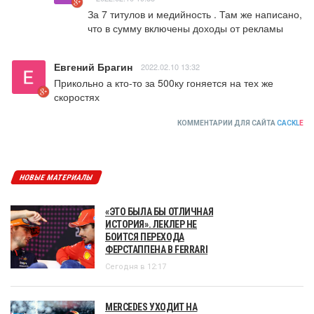
За 7 титулов и медийность . Там же написано, 
что в сумму включены доходы от рекламы
Евгений Брагин
2022.02.10 13:32
Прикольно а кто-то за 500ку гоняется на тех же 
скоростях
КОММЕНТАРИИ ДЛЯ САЙТА
CACKL
E
НОВЫЕ МАТЕРИАЛЫ
«ЭТО БЫЛА БЫ ОТЛИЧНАЯ
ИСТОРИЯ». ЛЕКЛЕР НЕ
БОИТСЯ ПЕРЕХОДА
ФЕРСТАППЕНА В FERRARI
Сегодня в 12:17
MERCEDES УХОДИТ НА