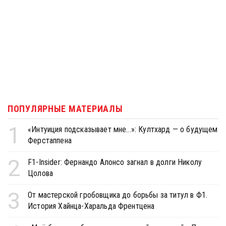
ПОПУЛЯРНЫЕ МАТЕРИАЛЫ
1
«Интуиция подсказывает мне...»: Култхард — о будущем
Ферстаппена
2
F1-Insider: Фернандо Алонсо загнал в долги Николу
Цолова
3
От мастерской гробовщика до борьбы за титул в Ф1.
История Хайнца-Харальда Френтцена