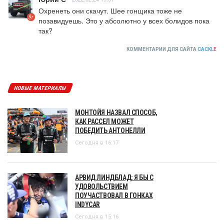
Охренеть они скачут. Шее гонщика тоже не 
позавидуешь. Это у абсолютно у всех болидов пока 
так?
КОММЕНТАРИИ ДЛЯ САЙТА
CACKL
E
НОВЫЕ МАТЕРИАЛЫ
МОНТОЙЯ НАЗВАЛ СПОСОБ,
КАК РАССЕЛ МОЖЕТ
ПОБЕДИТЬ АНТОНЕЛЛИ
Сегодня в 16:17
АРВИД ЛИНДБЛАД: Я БЫ С
УДОВОЛЬСТВИЕМ
ПОУЧАСТВОВАЛ В ГОНКАХ
INDYCAR
Сегодня в 15:16