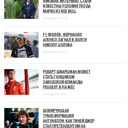
НИКАКИХ ИНТЕРВЬЮ: СТАЛИ
ИЗВЕСТНЫ УСЛОВИЯ УХОДА
МАРКО ИЗ RED BULL
Сегодня в 11:12
F1-INSIDER: ФЕРНАНДО
АЛОНСО ЗАГНАЛ В ДОЛГИ
НИКОЛУ ЦОЛОВА
Сегодня в 10:11
РОБЕРТ ШВАРЦМАН МОЖЕТ
СТАТЬ ГОНЩИКОМ
ЗАВОДСКОЙ КОМАНДЫ
PEUGEOT В FIA WEC
Сегодня в 9:10
ШОКИРУЮЩАЯ
ТРАНСФОРМАЦИЯ
АНТОНЕЛЛИ: КАК ТИНЕЙДЖЕР
СТАЛ ПРЕТЕНДЕНТОМ НА