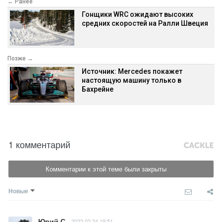
← Ранее
Гонщики WRC ожидают высоких
средних скоростей на Ралли Швеция
Позже →
Источник: Mercedes покажет
настоящую машину только в
Бахрейне
1 комментарий
Комментарии к этой теме были закрыты
Новые
Юрий С
2022.02.24 19:51