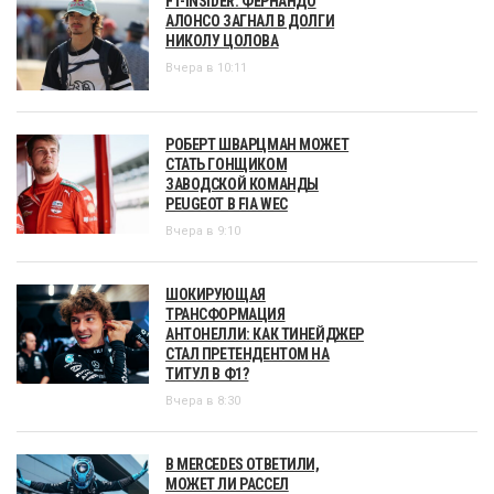
F1-INSIDER: ФЕРНАНДО
АЛОНСО ЗАГНАЛ В ДОЛГИ
НИКОЛУ ЦОЛОВА
Вчера в 10:11
РОБЕРТ ШВАРЦМАН МОЖЕТ
СТАТЬ ГОНЩИКОМ
ЗАВОДСКОЙ КОМАНДЫ
PEUGEOT В FIA WEC
Вчера в 9:10
ШОКИРУЮЩАЯ
ТРАНСФОРМАЦИЯ
АНТОНЕЛЛИ: КАК ТИНЕЙДЖЕР
СТАЛ ПРЕТЕНДЕНТОМ НА
ТИТУЛ В Ф1?
Вчера в 8:30
В MERCEDES ОТВЕТИЛИ,
МОЖЕТ ЛИ РАССЕЛ