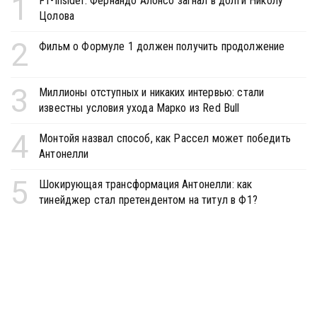
1
F1-Insider: Фернандо Алонсо загнал в долги Николу
Цолова
2
Фильм о Формуле 1 должен получить продолжение
3
Миллионы отступных и никаких интервью: стали
известны условия ухода Марко из Red Bull
4
Монтойя назвал способ, как Рассел может победить
Антонелли
5
Шокирующая трансформация Антонелли: как
тинейджер стал претендентом на титул в Ф1?