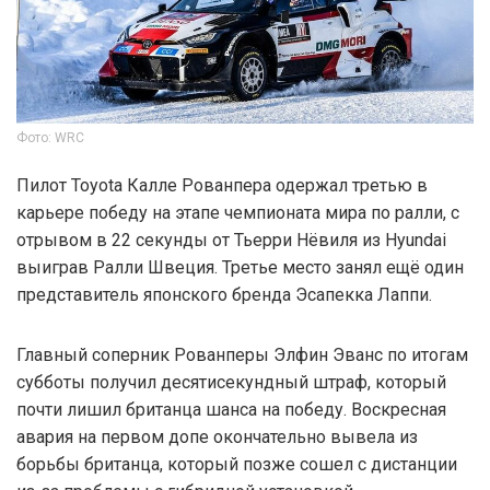
Фото: WRC
Пилот Toyota Калле Рованпера одержал третью в
карьере победу на этапе чемпионата мира по ралли, с
отрывом в 22 секунды от Тьерри Нёвиля из Hyundai
выиграв Ралли Швеция. Третье место занял ещё один
представитель японского бренда Эсапекка Лаппи.
Главный соперник Рованперы Элфин Эванс по итогам
субботы получил десятисекундный штраф, который
почти лишил британца шанса на победу. Воскресная
авария на первом допе окончательно вывела из
борьбы британца, который позже сошел с дистанции