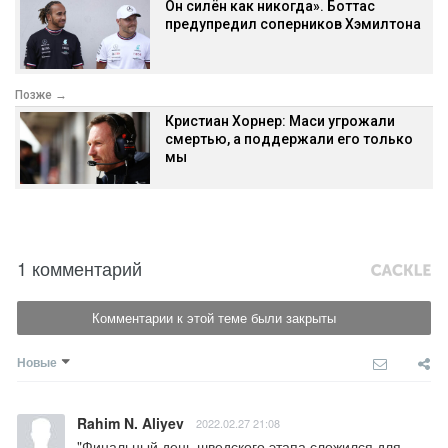
Он силён как никогда». Боттас
предупредил соперников Хэмилтона
Позже →
Кристиан Хорнер: Маси угрожали
смертью, а поддержали его только
мы
1 комментарий
Комментарии к этой теме были закрыты
Новые
Rahim N. Aliyev
2022.02.27 21:08
"Финальный день шведского этапа сложился для 