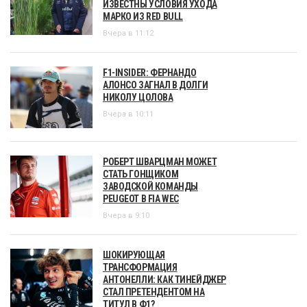
ИЗВЕСТНЫ УСЛОВИЯ УХОДА
МАРКО ИЗ RED BULL
Вчера в 11:12
F1-INSIDER: ФЕРНАНДО
АЛОНСО ЗАГНАЛ В ДОЛГИ
НИКОЛУ ЦОЛОВА
Вчера в 10:11
РОБЕРТ ШВАРЦМАН МОЖЕТ
СТАТЬ ГОНЩИКОМ
ЗАВОДСКОЙ КОМАНДЫ
PEUGEOT В FIA WEC
Вчера в 9:10
ШОКИРУЮЩАЯ
ТРАНСФОРМАЦИЯ
АНТОНЕЛЛИ: КАК ТИНЕЙДЖЕР
СТАЛ ПРЕТЕНДЕНТОМ НА
ТИТУЛ В Ф1?