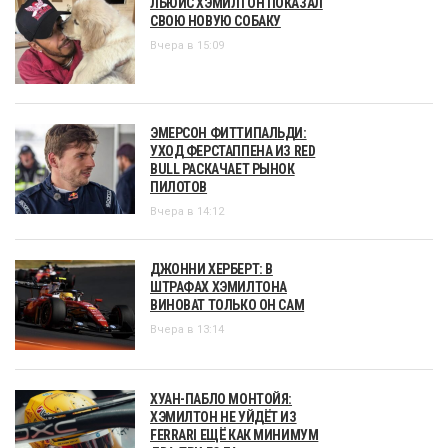
ЛЬЮИС ХЭМИЛТОН ПОКАЗАЛ
СВОЮ НОВУЮ СОБАКУ
Вчера в 15:09
ЭМЕРСОН ФИТТИПАЛЬДИ:
УХОД ФЕРСТАППЕНА ИЗ RED
BULL РАСКАЧАЕТ РЫНОК
ПИЛОТОВ
Вчера в 14:12
ДЖОННИ ХЕРБЕРТ: В
ШТРАФАХ ХЭМИЛТОНА
ВИНОВАТ ТОЛЬКО ОН САМ
Вчера в 13:14
ХУАН-ПАБЛО МОНТОЙЯ:
ХЭМИЛТОН НЕ УЙДЁТ ИЗ
FERRARI ЕЩЁ КАК МИНИМУМ