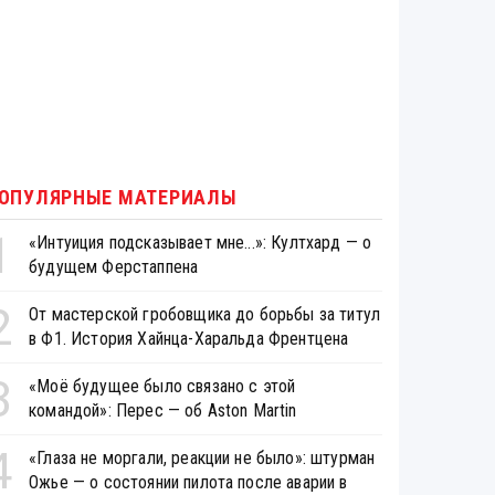
ОПУЛЯРНЫЕ МАТЕРИАЛЫ
1
«Интуиция подсказывает мне...»: Култхард — о
будущем Ферстаппена
2
От мастерской гробовщика до борьбы за титул
в Ф1. История Хайнца-Харальда Френтцена
3
«Моё будущее было связано с этой
командой»: Перес — об Aston Martin
4
«Глаза не моргали, реакции не было»: штурман
Ожье — о состоянии пилота после аварии в