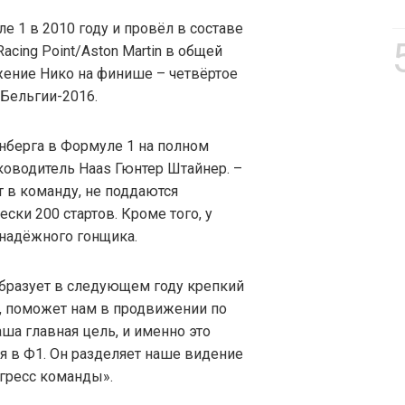
 1 в 2010 году и провёл в составе
a/Racing Point/Aston Martin в общей
жение Нико на финише – четвёртое
 Бельгии-2016.
нберга в Формуле 1 на полном
ководитель Haas Гюнтер Штайнер. –
т в команду, не поддаются
ески 200 стартов. Кроме того, у
 надёжного гонщика.
бразует в следующем году крепкий
ь, поможет нам в продвижении по
аша главная цель, и именно это
я в Ф1. Он разделяет наше видение
гресс команды».