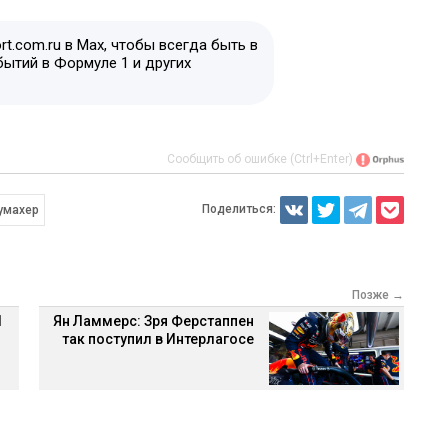
t.com.ru в Max, чтобы всегда быть в
бытий в Формуле 1 и других
Сообщить об ошибке (Ctrl+Enter)
Поделиться:
умахер
Позже →
1
Ян Ламмерс: Зря Ферстаппен
так поступил в Интерлагосе