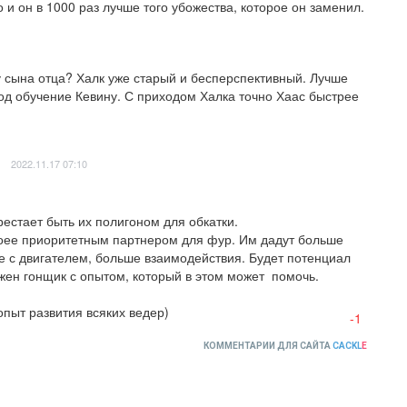
о и он в 1000 раз лучше того убожества, которое он заменил.
 сына отца? Халк уже старый и бесперспективный. Лучше 
од обучение Кевину. С приходом Халка точно Хаас быстрее 
2022.11.17 07:10
естает быть их полигоном для обкатки.

оее приоритетным партнером для фур. Им дадут больше 
 с двигателем, больше взаимодействия. Будет потенциал 
жен гонщик с опытом, который в этом может  помочь. 

опыт развития всяких ведер)
-1
КОММЕНТАРИИ ДЛЯ САЙТА
CACKL
E