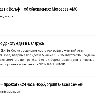
йдёт»: Вольф — об обновлениях Mercedes-AMG
но, когда
о дрифту едет в Беларусь
 Дрифт Серии расширяет свою географию — пятый этап
 Open) впервые пройдёт в Минске 15 и 16 августа 2026 года на
ставочного центра «БелЭкспо». Соревнования станут частью
оспортивного фестиваля OPEN RACE MINSK
 — проехать «24 часа Нюрбургринга» всей семьёй
рный марафон