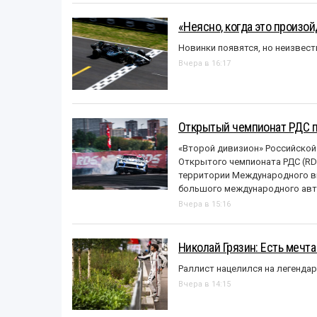
«Неясно, когда это произо
Новинки появятся, но неизвест
Вчера в 16:17
Открытый чемпионат РДС п
«Второй дивизион» Российской
Открытого чемпионата РДС (RDS
территории Международного вы
большого международного авт
Вчера в 15:16
Николай Грязин: Есть мечта
Раллист нацелился на легенда
Вчера в 14:15