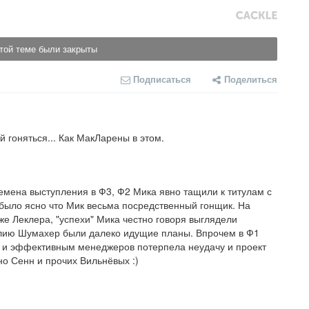
той теме были закрыты
Подписаться
Поделиться
 гоняться... Как МакЛарены в этом.
ремена выступления в Ф3, Ф2 Мика явно тащили к титулам с 
ыло ясно что Мик весьма посредственный гонщик. На 
е Леклера, "успехи" Мика честно говоря выглядели 
лию Шумахер были далеко идущие планы. Впрочем в Ф1 
 и эффективным менеджеров потерпела неудачу и проект 
но Сенн и прочих Вильнёвых :)