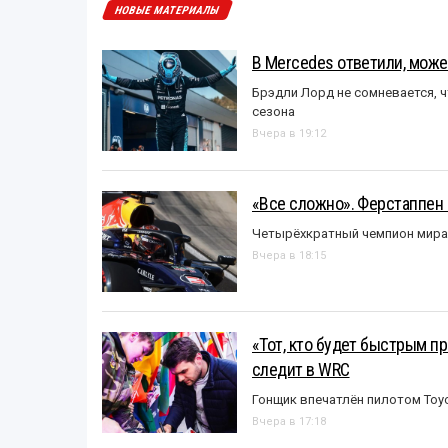
НОВЫЕ МАТЕРИАЛЫ
В Mercedes ответили, может
Брэдли Лорд не сомневается, 
сезона
Вчера в 19:12
«Все сложно». Ферстаппен 
Четырёхкратный чемпион мира 
Вчера в 18:15
«Тот, кто будет быстрым пр
следит в WRC
Гонщик впечатлён пилотом Toy
Вчера в 17:18