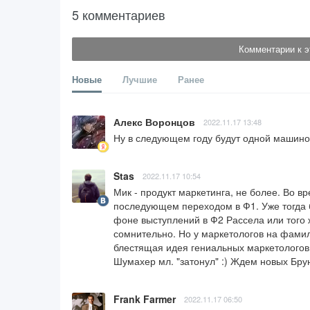
5 комментариев
Комментарии к э
Новые
Лучшие
Ранее
Алекс Воронцов
2022.11.17 13:48
Ну в следующем году будут одной машиной
Stas
2022.11.17 10:54
Мик - продукт маркетинга, не более. Во в
последующем переходом в Ф1. Уже тогда б
фоне выступлений в Ф2 Рассела или того ж
сомнительно. Но у маркетологов на фами
блестящая идея гениальных маркетологов
Шумахер мл. "затонул" :) Ждем новых Бру
Frank Farmer
2022.11.17 06:50