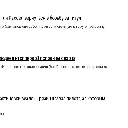
 ли Рассел вернуться в борьбу за титул
что британец способен провести сильную вторую половину
подвел итог первой половины сезона
Ф1 назвал главные задачи Red Bull после летнего перерыва
актически везде»: Грязин назвал пилота, за которым
ota