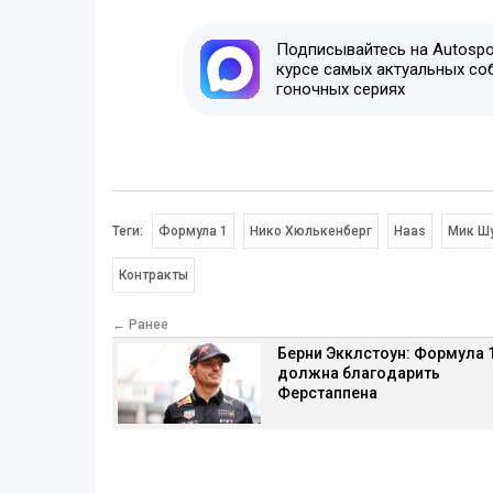
Подписывайтесь на Autospor
курсе самых актуальных со
гоночных сериях
Теги:
Формула 1
Нико Хюлькенберг
Haas
Мик Ш
Контракты
← Ранее
Берни Экклстоун: Формула 
должна благодарить
Ферстаппена