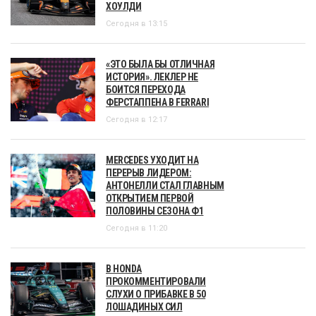
ХОУЛДИ
Сегодня в 13:15
«ЭТО БЫЛА БЫ ОТЛИЧНАЯ
ИСТОРИЯ». ЛЕКЛЕР НЕ
БОИТСЯ ПЕРЕХОДА
ФЕРСТАППЕНА В FERRARI
Сегодня в 12:17
MERCEDES УХОДИТ НА
ПЕРЕРЫВ ЛИДЕРОМ:
АНТОНЕЛЛИ СТАЛ ГЛАВНЫМ
ОТКРЫТИЕМ ПЕРВОЙ
ПОЛОВИНЫ СЕЗОНА Ф1
Сегодня в 11:20
В HONDA
ПРОКОММЕНТИРОВАЛИ
СЛУХИ О ПРИБАВКЕ В 50
ЛОШАДИНЫХ СИЛ