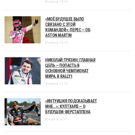
Вчера в 13:14
«МОЁ БУДУЩЕЕ БЫЛО
СВЯЗАНО С ЭТОЙ
КОМАНДОЙ»: ПЕРЕС — ОБ
ASTON MARTIN
Вчера в 12:13
НИКОЛАЙ ГРЯЗИН: ГЛАВНАЯ
ЦЕЛЬ — ПОПАСТЬ В
ОСНОВНОЙ ЧЕМПИОНАТ
МИРА, В RALLY1
Вчера в 11:12
«ИНТУИЦИЯ ПОДСКАЗЫВАЕТ
МНЕ...»: КУЛТХАРД — О
БУДУЩЕМ ФЕРСТАППЕНА
Вчера в 10:11