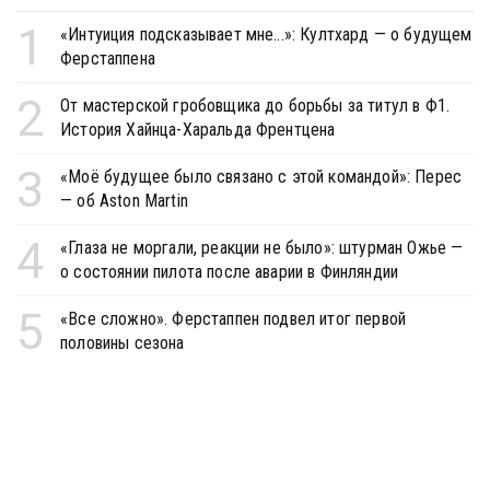
1
«Интуиция подсказывает мне...»: Култхард — о будущем
Ферстаппена
2
От мастерской гробовщика до борьбы за титул в Ф1.
История Хайнца-Харальда Френтцена
3
«Моё будущее было связано с этой командой»: Перес
— об Aston Martin
4
«Глаза не моргали, реакции не было»: штурман Ожье —
о состоянии пилота после аварии в Финляндии
5
«Все сложно». Ферстаппен подвел итог первой
половины сезона