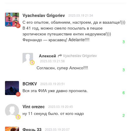
Vyacheslav Grigoriev
2023.03.19 21:34
С его опытом, обаянием, настроем, да и вааапще!))) 
В 41 год, можно смело посылать в пешое 
эротическое путешествие ентих недоумков!))) 
Фернандо — красавец! Adelante!!!!
3
Алексей
Vyacheslav Grigoriev
2023.03.19 21:58
Согласен, супер Алонсо!!!!
3
BCHKV
2023.03.19 20:51
Вся эта ФИА уже давно прогнила.
6
Vint orezec
2023.03.19 20:45
ну 11 секунд было. от кого надо
2
Ферзь 33
2023.03.19 20:07