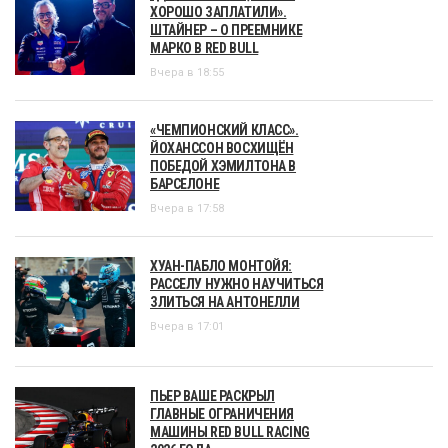
ХОРОШО ЗАПЛАТИЛИ».
ШТАЙНЕР – О ПРЕЕМНИКЕ
МАРКО В RED BULL
Вчера в 18:55
«ЧЕМПИОНСКИЙ КЛАСС».
ЙОХАНССОН ВОСХИЩЁН
ПОБЕДОЙ ХЭМИЛТОНА В
БАРСЕЛОНЕ
Вчера в 17:58
ХУАН-ПАБЛО МОНТОЙЯ:
РАССЕЛУ НУЖНО НАУЧИТЬСЯ
ЗЛИТЬСЯ НА АНТОНЕЛЛИ
Вчера в 17:01
ПЬЕР ВАШЕ РАСКРЫЛ
ГЛАВНЫЕ ОГРАНИЧЕНИЯ
МАШИНЫ RED BULL RACING