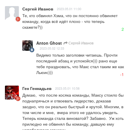
Сергей Иванов
2023.05.01 11:00
Те, кто обвинял Хэма, что он постоянно обвиняет 
команду, когда всё идёт плохо - что теперь 
скажете?))
2
Anton Ghost
Сергей Иванов
2023.05.02 12:33
Видимо только заголовки читаешь. Прочти 
последний абзац и успокойся))) рано еще 
тебе праздновать, что Макс стал таким же как 
Льюис)))
-1
Ген Геннадьев
2023.05.01 10:58
Думаю,  что после косяка команды, Максу стоило бы 
поднапрячься и отвоевать лидерство, доказав 
заодно, что он реально быстрый и крутой. Многим, в 
том числе и мне,  вчера этого не удалось увидеть. 
Теперь команда стала виноватой? Забавно.  Уж хоть 
прилюдно не обвинял бы команду, давшую ему 
непобедимую машину.