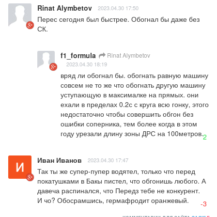
Rinat Alymbetov
2023.04.30 17:50
Перес сегодня был быстрее. Обогнал бы даже без 
СК.
f1_formula
Rinat Alymbetov
2023.04.30 18:19
вряд ли обогнал бы. обогнать равную машину 
совсем не то же что обогнать другую машину 
уступающую в максималке на прямых. они 
ехали в пределах 0.2с с круга всю гонку, этого 
недостаточно чтобы совершить обгон без 
ошибки соперника, тем более когда в этом 
году урезали длину зоны ДРС на 100метров.
2
Иван Иванов
2023.04.30 17:47
Так ты же супер-пупер водятел, только что перед 
покатушками в Бакы пистел, что обгонишь любого. А 
давеча распинался, что Передз тебе не конкурент. 

И чо? Обосрамшись, гермафродит оранжевый.
-3