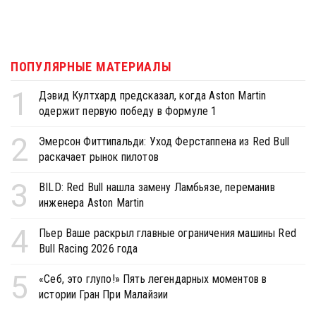
ПОПУЛЯРНЫЕ МАТЕРИАЛЫ
1
Дэвид Култхард предсказал, когда Aston Martin
одержит первую победу в Формуле 1
2
Эмерсон Фиттипальди: Уход Ферстаппена из Red Bull
раскачает рынок пилотов
3
BILD: Red Bull нашла замену Ламбьязе, переманив
инженера Aston Martin
4
Пьер Ваше раскрыл главные ограничения машины Red
Bull Racing 2026 года
5
«Себ, это глупо!» Пять легендарных моментов в
истории Гран При Малайзии