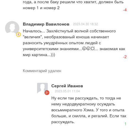
года, а после баку решили что хватит, должен быть 
номер 1 и номер 2
-4
Владимир Вавилонов
2023.04.30 18:32
Началось... Захлёстнутый волной собственного 
"величия", необразованый юноша начинает 
разносить умудрённых опытом людей с 
университетскими знаниями...🤭🤭💥... знакомая как 
мир картина...)))
-2
Комментарий удален
Сергей Иванов
2023.05.01 11:04
Ну если так рассуждать, то тогда не 
нему недодвукратноиу осуждать 
восьмикратного Хэма. У того и опыта 
больше, и скилла, и регалий. Если так 
рассуждать.
1