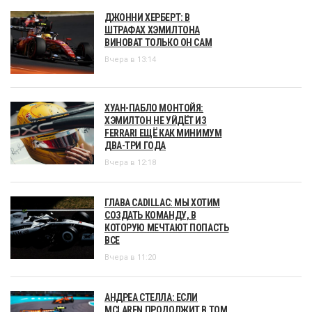
ДЖОННИ ХЕРБЕРТ: В
ШТРАФАХ ХЭМИЛТОНА
ВИНОВАТ ТОЛЬКО ОН САМ
Вчера в 13:14
ХУАН-ПАБЛО МОНТОЙЯ:
ХЭМИЛТОН НЕ УЙДЁТ ИЗ
FERRARI ЕЩЁ КАК МИНИМУМ
ДВА-ТРИ ГОДА
Вчера в 12:18
ГЛАВА CADILLAC: МЫ ХОТИМ
СОЗДАТЬ КОМАНДУ, В
КОТОРУЮ МЕЧТАЮТ ПОПАСТЬ
ВСЕ
Вчера в 11:20
АНДРЕА СТЕЛЛА: ЕСЛИ
MCLAREN ПРОДОЛЖИТ В ТОМ