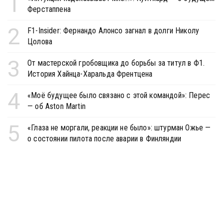
1
Ферстаппена
2
F1-Insider: Фернандо Алонсо загнал в долги Николу
Цолова
3
От мастерской гробовщика до борьбы за титул в Ф1.
История Хайнца-Харальда Френтцена
4
«Моё будущее было связано с этой командой»: Перес
— об Aston Martin
5
«Глаза не моргали, реакции не было»: штурман Ожье —
о состоянии пилота после аварии в Финляндии