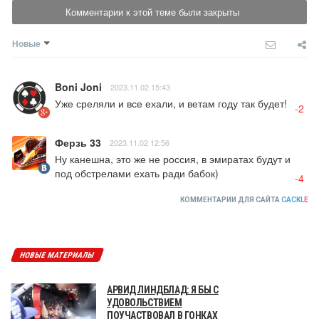
Комментарии к этой теме были закрыты
Новые
Boni Joni
2023.11.02 15:43
Уже среляли и все ехали, и ветам году так будет!
-2
Ферзь 33
2023.11.02 12:56
Ну канешна, это же не россия, в эмиратах будут и 
под обстрелами ехать ради бабок)
-4
КОММЕНТАРИИ ДЛЯ САЙТА
CACKL
E
НОВЫЕ МАТЕРИАЛЫ
АРВИД ЛИНДБЛАД: Я БЫ С
УДОВОЛЬСТВИЕМ
ПОУЧАСТВОВАЛ В ГОНКАХ