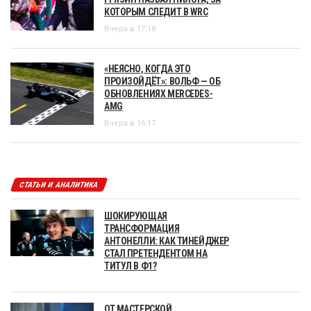
КОТОРЫМ СЛЕДИТ В WRC
Вчера в 17:18
«НЕЯСНО, КОГДА ЭТО
ПРОИЗОЙДЁТ»: ВОЛЬФ — ОБ
ОБНОВЛЕНИЯХ MERCEDES-
AMG
Вчера в 16:17
СТАТЬИ И АНАЛИТИКА
ШОКИРУЮЩАЯ
ТРАНСФОРМАЦИЯ
АНТОНЕЛЛИ: КАК ТИНЕЙДЖЕР
СТАЛ ПРЕТЕНДЕНТОМ НА
ТИТУЛ В Ф1?
ОТ МАСТЕРСКОЙ