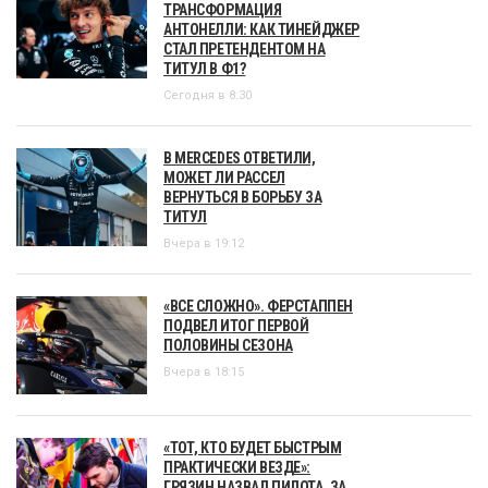
ТРАНСФОРМАЦИЯ
АНТОНЕЛЛИ: КАК ТИНЕЙДЖЕР
СТАЛ ПРЕТЕНДЕНТОМ НА
ТИТУЛ В Ф1?
Сегодня в 8:30
В MERCEDES ОТВЕТИЛИ,
МОЖЕТ ЛИ РАССЕЛ
ВЕРНУТЬСЯ В БОРЬБУ ЗА
ТИТУЛ
Вчера в 19:12
«ВСЕ СЛОЖНО». ФЕРСТАППЕН
ПОДВЕЛ ИТОГ ПЕРВОЙ
ПОЛОВИНЫ СЕЗОНА
Вчера в 18:15
«ТОТ, КТО БУДЕТ БЫСТРЫМ
ПРАКТИЧЕСКИ ВЕЗДЕ»:
ГРЯЗИН НАЗВАЛ ПИЛОТА, ЗА