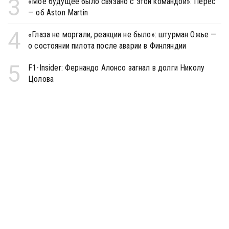
3
«Моё будущее было связано с этой командой»: Перес
— об Aston Martin
4
«Глаза не моргали, реакции не было»: штурман Ожье —
о состоянии пилота после аварии в Финляндии
5
F1-Insider: Фернандо Алонсо загнал в долги Николу
Цолова