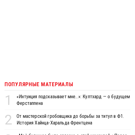
ПОПУЛЯРНЫЕ МАТЕРИАЛЫ
1
«Интуиция подсказывает мне...»: Култхард — о будущем
Ферстаппена
2
От мастерской гробовщика до борьбы за титул в Ф1.
История Хайнца-Харальда Френтцена