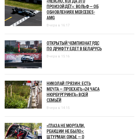
«НЕЯСНО, КОГДА ЭТО
ПРОИЗОЙДЁТ»: ВОЛЬФ — ОБ
ОБНОВЛЕНИЯХ MERCEDES-
AMG
Вчера в 16:17
ОТКРЫТЫЙ ЧЕМПИОНАТ РДС
ПО ДРИФТУ ЕДЕТ В БЕЛАРУСЬ
Вчера в 15:16
НИКОЛАЙ ГРЯЗИН: ЕСТЬ
МЕЧТА — ПРОЕХАТЬ «24 ЧАСА
НЮРБУРГРИНГА» ВСЕЙ
СЕМЬЁЙ
Вчера в 14:15
«ГЛАЗА НЕ МОРГАЛИ,
РЕАКЦИИ НЕ БЫЛО»:
ШТУРМАН ОЖЬЕ — О