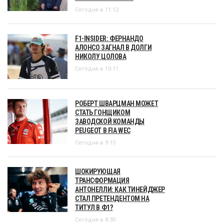
Сегодня в 11:12
F1-INSIDER: ФЕРНАНДО
АЛОНСО ЗАГНАЛ В ДОЛГИ
НИКОЛУ ЦОЛОВА
Сегодня в 10:11
РОБЕРТ ШВАРЦМАН МОЖЕТ
СТАТЬ ГОНЩИКОМ
ЗАВОДСКОЙ КОМАНДЫ
PEUGEOT В FIA WEC
Сегодня в 9:10
ШОКИРУЮЩАЯ
ТРАНСФОРМАЦИЯ
АНТОНЕЛЛИ: КАК ТИНЕЙДЖЕР
СТАЛ ПРЕТЕНДЕНТОМ НА
ТИТУЛ В Ф1?
Сегодня в 8:30