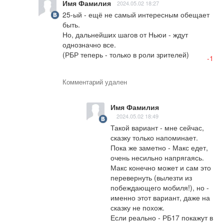
Имя Фамилия
2024.05.02 18:27
25-ый - ещё не самый интересным обещает 
быть.

Но, дальнейших шагов от Ньюи - ждут 
однозначно все.

(РБР теперь - только в роли зрителей)
-1
Комментарий удален
Имя Фамилия
2024.05.02 18:49
Такой вариант - мне сейчас, 
сказку только напоминает.

Пока же заметно - Макс едет, 
очень несильно напрягаясь.

Макс конечно может и сам это 
перевернуть (вылезти из 
побеждающего мобиля!), но - 
именно этот вариант, даже на 
сказку не похож.

Если реально - РБ17 покажут в 