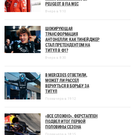
PEUGEOT В FIA WEC
Вчера в 9:10
ШОКИРУЮЩАЯ
ТРАНСФОРМАЦИЯ
АНТОНЕЛЛИ: КАК ТИНЕЙДЖЕР
СТАЛ ПРЕТЕНДЕНТОМ НА
ТИТУЛ В Ф1?
Вчера в 8:30
В MERCEDES ОТВЕТИЛИ,
МОЖЕТ ЛИ РАССЕЛ
ВЕРНУТЬСЯ В БОРЬБУ ЗА
ТИТУЛ
Позавчера в 19:12
«ВСЕ СЛОЖНО». ФЕРСТАППЕН
ПОДВЕЛ ИТОГ ПЕРВОЙ
ПОЛОВИНЫ СЕЗОНА
Позавчера в 18:15