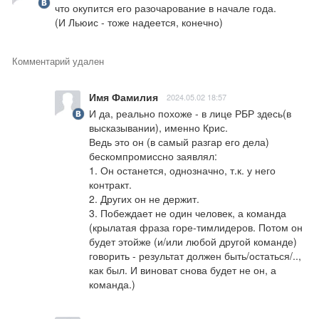
что окупится его разочарование в начале года.

(И Льюис - тоже надеется, конечно)
Комментарий удален
Имя Фамилия
2024.05.02 18:57
И да, реально похоже - в лице РБР здесь(в 
высказывании), именно Крис.

Ведь это он (в самый разгар его дела) 
бескомпромиссно заявлял:

1. Он останется, однозначно, т.к. у него 
контракт.

2. Других он не держит.

3. Побеждает не один человек, а команда 
(крылатая фраза горе-тимлидеров. Потом он 
будет этойже (и/или любой другой команде) 
говорить - результат должен быть/остаться/.., 
как был. И виноват снова будет не он, а 
команда.)