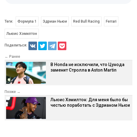
Теги:
Формула 1
Эдриан Ньюи
Red Bull Racing
Ferrari
Льюис Хэмилтон
Поделиться:
← Ранее
В Honda не исключили, что Цунода
заменит Стролла в Aston Martin
Позже →
Льюис Хэмилтон: Для меня было бы
честью поработать с Эдрианом Ньюи