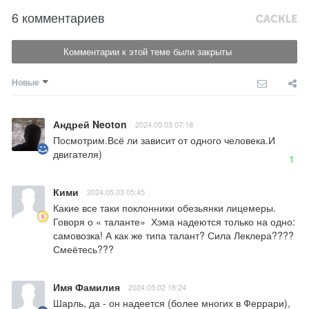
6 комментариев
Комментарии к этой теме были закрыты
Новые
Андрей Neoton
2024.05.03 07:18
Посмотрим.Всё ли зависит от одного человека.И 
двигателя)
1
Кими
2024.05.03 05:45
Какие все таки поклонники обезьянки лицемеры. 
Говоря о « таланте»  Хэма надеются только на одно: 
самовозка! А как же типа талант? Сила Леклера???? 
Смеётесь???
Имя Фамилия
2024.05.02 18:24
Шарль, да - он надеется (более многих в Феррари), 