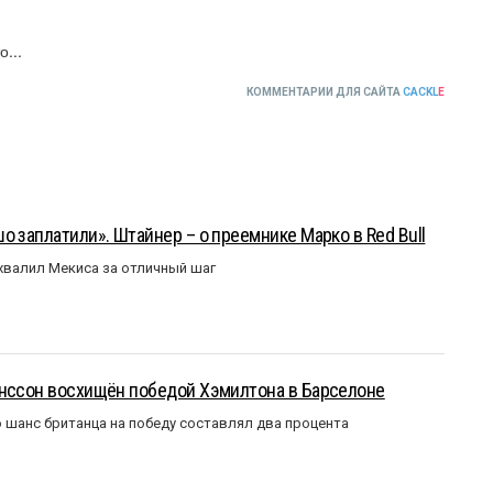
...
КОММЕНТАРИИ ДЛЯ САЙТА
CACKL
E
о заплатили». Штайнер – о преемнике Марко в Red Bull
валил Мекиса за отличный шаг
анссон восхищён победой Хэмилтона в Барселоне
 шанс британца на победу составлял два процента