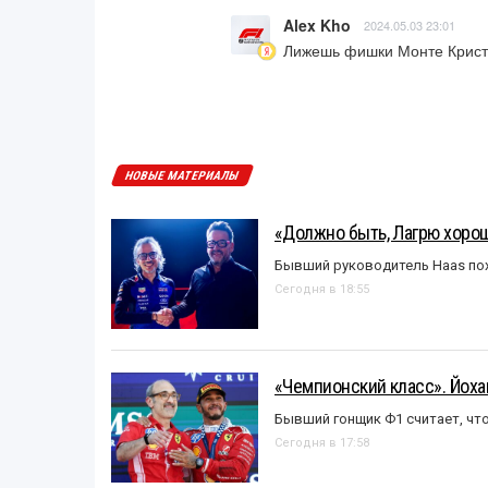
Alex Kho
2024.05.03 23:01
Лижешь фишки Монте Кристо
НОВЫЕ МАТЕРИАЛЫ
«Должно быть, Лагрю хорош
Бывший руководитель Haas пох
Сегодня в 18:55
«Чемпионский класс». Йох
Бывший гонщик Ф1 считает, что
Сегодня в 17:58