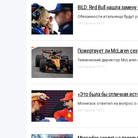
BILD: Red Bull нашла замен
Обязанности итальянца будут 
Сегодня в 14:12
Пожертвует ли McLaren се
Технический директор McLaren
Сегодня в 13:15
«Это была бы отличная исто
Монегаск ответил на вопрос о
Сегодня в 12:17
Mercedes уходит на перер