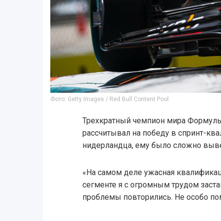
Фото: Getty Images / Red Bull Content Pool
Трехкратный чемпион мира Формулы 
рассчитывал на победу в спринт-кв
нидерландца, ему было сложно выве
«На самом деле ужасная квалификац
сегменте я с огромным трудом заста
проблемы повторились. Не особо по