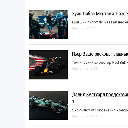
Хуан-Пабло Монтойя: Рассе
Бывший пилот Ф1 назвал неожи
Сегодня в 17:01
Пьер Ваше раскрыл главные
Технический директор Red Bull 
Сегодня в 16:05
Дэвид Култхард предсказал
1
Экс-пилот Ф1 обозначил конкр
Сегодня в 15:09