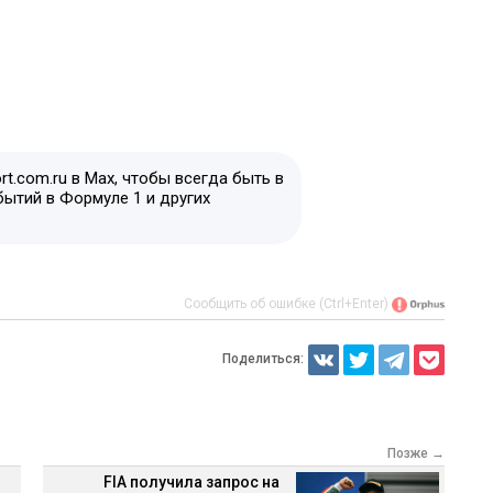
t.com.ru в Max, чтобы всегда быть в
бытий в Формуле 1 и других
Сообщить об ошибке (Ctrl+Enter)
Поделиться:
Позже →
FIA получила запрос на