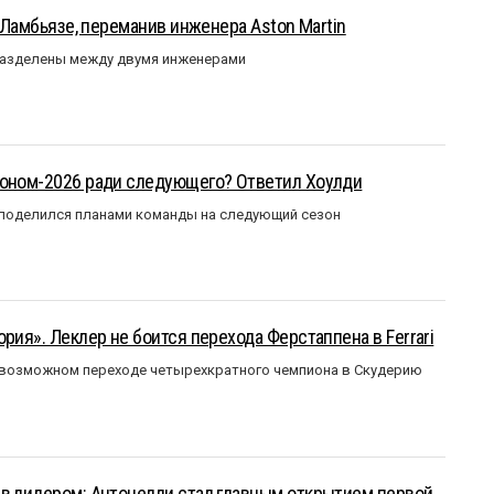
у Ламбьязе, переманив инженера Aston Martin
разделены между двумя инженерами
зоном-2026 ради следующего? Ответил Хоулди
 поделился планами команды на следующий сезон
рия». Леклер не боится перехода Ферстаппена в Ferrari
 возможном переходе четырехкратного чемпиона в Скудерию
ыв лидером: Антонелли стал главным открытием первой