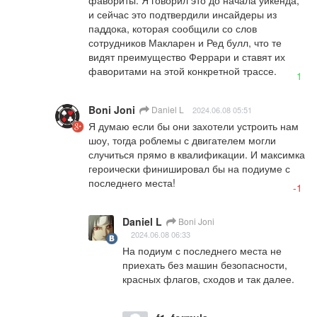
и сейчас это подтвердили инсайдеры из 
паддока, которая сообщили со слов 
сотрудников Макларен и Ред булл, что те 
видят преимущество Феррари и ставят их 
фаворитами на этой конкретной трассе.
1
Boni Joni
Daniel L
2024.06.08 05:51
Я думаю если бы они захотели устроить нам 
шоу, тогда роблемы с двигателем могли 
случиться прямо в квалификации. И максимка 
героически финишировал бы на подиуме с 
последнего места!
-1
Daniel L
Boni Joni
2024.06.08 06:33
На подиум с последнего места не 
приехать без машин безопасности, 
красных флагов, сходов и так далее.