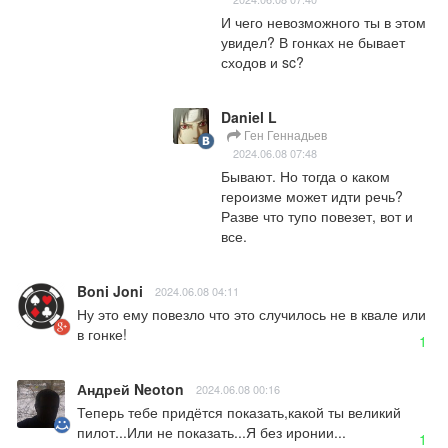
И чего невозможного ты в этом 
увидел? В гонках не бывает 
сходов и sc?
Daniel L
Ген Геннадьев
2024.06.08 07:48
Бывают. Но тогда о каком 
героизме может идти речь? 
Разве что тупо повезет, вот и 
все.
Boni Joni
2024.06.08 04:11
Ну это ему повезло что это случилось не в квале или 
в гонке!
1
Андрей Neoton
2024.06.08 00:16
Теперь тебе придётся показать,какой ты великий 
пилот...Или не показать...Я без иронии...
1