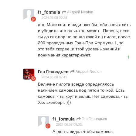
f1_formula
Андрей Neoton
2024.06.08 09:28
ага, Макс спит и видит как бы тебя впечатлить 
и убедить, что он что-то может.  Парень, если 
ты до сих пор не понял какой он пилот, после 
200 проведенных Гран-При Формулы 1, то 
это тебя скорее, и твой уровень знаний и 
понимания характеризует.
1
Ген Геннадьев
Андрей Neoton
2024.06.08 07:45
Величие пилота всегда определялось 
наличием самовоза под пятой точкой. Есть 
самовоз  - ты крут и велик. Нет самовоза - ты 
Хюлькенберг. )))
f1_formula
Ген Геннадьев
2024.06.08 09:32
А где ты видел чтобы самовоз 