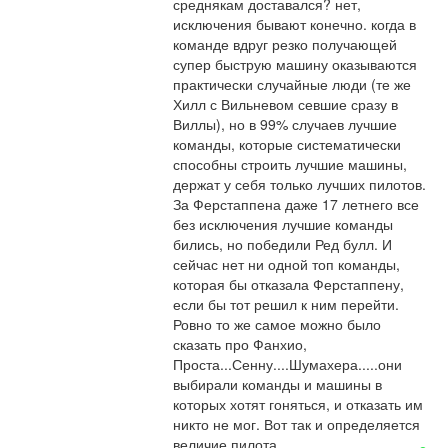
среднякам доставался? нет, 
исключения бывают конечно. когда в 
команде вдруг резко получающей 
супер быструю машину оказываются 
практически случайные люди (те же 
Хилл с Вильневом севшие сразу в 
Виллы), но в 99% случаев лучшие 
команды, которые систематически 
способны строить лучшие машины, 
держат у себя только лучших пилотов. 
За Ферстаппена даже 17 летнего все 
без исключения лучшие команды 
бились, но победили Ред булл. И 
сейчас нет ни одной топ команды, 
которая бы отказала Ферстаппену, 
если бы тот решил к ним перейти. 
Ровно то же самое можно было 
сказать про Фанхио, 
Проста...Сенну....Шумахера.....они 
выбирали команды и машины в 
которых хотят гоняться, и отказать им 
никто не мог. Вот так и определяется 
величие пилота.