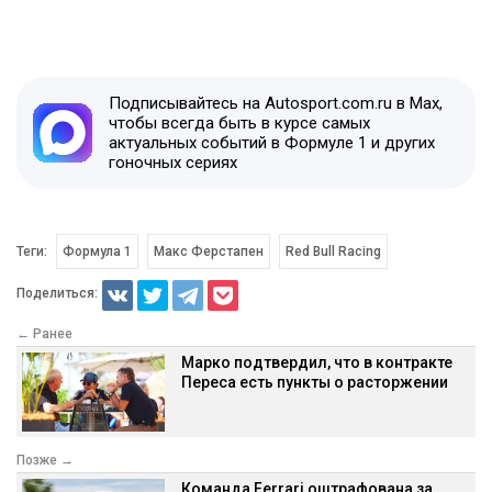
Подписывайтесь на Autosport.com.ru в Max,
чтобы всегда быть в курсе самых
актуальных событий в Формуле 1 и других
гоночных сериях
Теги:
Формула 1
Макс Ферстапен
Red Bull Racing
Поделиться:
← Ранее
Марко подтвердил, что в контракте
Переса есть пункты о расторжении
Позже →
Команда Ferrari оштрафована за