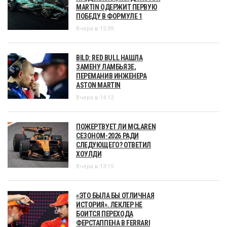
MARTIN ОДЕРЖИТ ПЕРВУЮ
ПОБЕДУ В ФОРМУЛЕ 1
Вчера в 15:09
BILD: RED BULL НАШЛА
ЗАМЕНУ ЛАМБЬЯЗЕ,
ПЕРЕМАНИВ ИНЖЕНЕРА
ASTON MARTIN
Вчера в 14:12
ПОЖЕРТВУЕТ ЛИ MCLAREN
СЕЗОНОМ-2026 РАДИ
СЛЕДУЮЩЕГО? ОТВЕТИЛ
ХОУЛДИ
Вчера в 13:15
«ЭТО БЫЛА БЫ ОТЛИЧНАЯ
ИСТОРИЯ». ЛЕКЛЕР НЕ
БОИТСЯ ПЕРЕХОДА
ФЕРСТАППЕНА В FERRARI