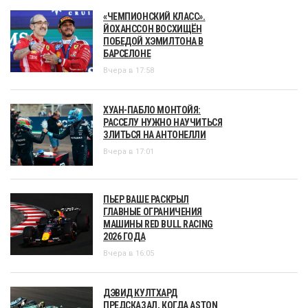
«ЧЕМПИОНСКИЙ КЛАСС».
ЙОХАНССОН ВОСХИЩЁН
ПОБЕДОЙ ХЭМИЛТОНА В
БАРСЕЛОНЕ
Вчера в 17:58
ХУАН-ПАБЛО МОНТОЙЯ:
РАССЕЛУ НУЖНО НАУЧИТЬСЯ
ЗЛИТЬСЯ НА АНТОНЕЛЛИ
Вчера в 17:01
ПЬЕР ВАШЕ РАСКРЫЛ
ГЛАВНЫЕ ОГРАНИЧЕНИЯ
МАШИНЫ RED BULL RACING
2026 ГОДА
Вчера в 16:05
ДЭВИД КУЛТХАРД
ПРЕДСКАЗАЛ, КОГДА ASTON