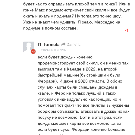
будет как то оправдывать плохой темп в гонке? Или в 
гонке Макс продемонстрирует свой скилл и все будут 
охать и ахать у подиума? Ну тогда это точно шоу. 
Уже не знают чем удивить. Я знаю. Мерседес на 
подиуме в полном составе.
-1
f1_formula
Daniel L
2024.06.08 09:37
если будет дождь - конечно 
продемонстрирует свой скилл, он именно так 
выиграл там в Канаде в 2022, на второй 
быстрейшей машине(быстрейшими были 
Феррари). И даже в 2023 отчасти. В обоих 
случаях карты были смешаны дождем в 
квале, и Ферс не только лучший в таких 
условиях индивидуально как гонщик, но и 
помогает тот факт что все пилоты вынуждены 
бордюры объезжать, атаковать в дождь их как 
посуху не возможно. Вот и в этот раз, если 
дождь смешает карты все возможно...а вот 
если будет сухо, Феррари конечно большие 
фавориты. Я говорил это до начала уикенда, 