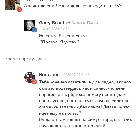
А хочет ли сам Чеко и дальше находится в РБ?
Garry Beard
Адвокад Падва
2024.07.09 18:47
Не хотел бы, сам ушёл.

 "Я устал. Я ухожу."
Комментарий удален
Boni Joni
2024.07.08 21:43
Тебе конечно ответили, ну да ладно, алонсо 
сам это подтвердил, как и сайнс, что вели 
переговоры с рб, тоже немогу понять даже 
про лоусона, а что по сути лоусон, сидит на 
скамейке запасных,без опыта! Думаешь это 
идёт ему на пользу?

Ну да он там гоняет на симулятаре,так таких 
лоусонав тогда вагон и тележка!
1