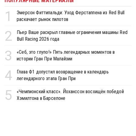
ПОПУЛЯРНЫЕ МАТЕРИАЛЫ
1
Эмерсон Фиттипальди: Уход Ферстаппена из Red Bull
раскачает рынок пилотов
2
Пьер Ваше раскрыл главные ограничения машины Red
Bull Racing 2026 года
3
«Себ, это глупо!» Пять легендарных моментов в
истории Гран При Малайзии
4
Глава Ф1 допустил возвращение в календарь
легендарного этапа Гран При
5
«Чемпионский класс». Йоханссон восхищён победой
Хэмилтона в Барселоне