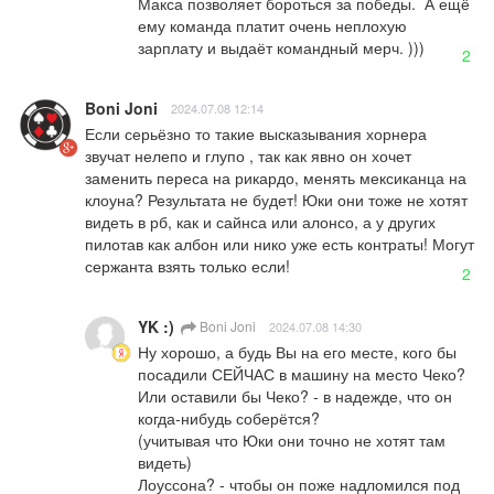
Макса позволяет бороться за победы.  А ещё 
ему команда платит очень неплохую 
зарплату и выдаёт командный мерч. )))
2
Boni Joni
2024.07.08 12:14
Если серьёзно то такие высказывания хорнера 
звучат нелепо и глупо , так как явно он хочет 
заменить переса на рикардо, менять мексиканца на 
клоуна? Результата не будет! Юки они тоже не хотят 
видеть в рб, как и сайнса или алонсо, а у других 
пилотав как албон или нико уже есть контраты! Могут 
сержанта взять только если!
2
YK :)
Boni Joni
2024.07.08 14:30
Ну хорошо, а будь Вы на его месте, кого бы 
посадили СЕЙЧАС в машину на место Чеко? 

Или оставили бы Чеко? - в надежде, что он 
когда-нибудь соберётся?

(учитывая что Юки они точно не хотят там 
видеть)

Лоуссона? - чтобы он поже надломился под 