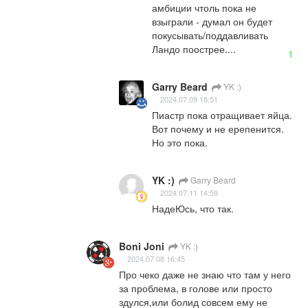
амбиции чтоль пока не 
взыграли - думал он будет 
покусывать/поддавливать 
Ландо поострее....
1
Garry Beard
YK :)
2024.07.09 18:51
Пиастр пока отращивает яйца. 
Вот почему и не ерепенится. 
Но это пока.
YK :)
Garry Beard
2024.07.11 14:59
НадеЮсь, что так.
Boni Joni
YK :)
2024.07.08 16:45
Про чеко даже не знаю что там у него 
за проблема, в голове или просто 
здулся,или болид совсем ему не 