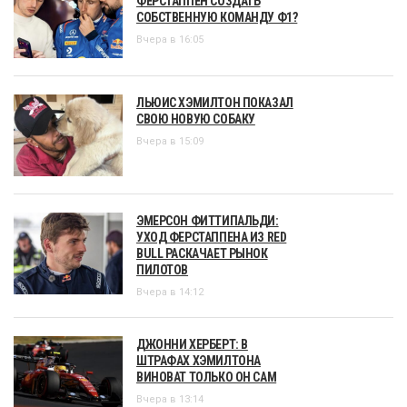
ФЕРСТАППЕН СОЗДАТЬ
СОБСТВЕННУЮ КОМАНДУ Ф1?
Вчера в 16:05
ЛЬЮИС ХЭМИЛТОН ПОКАЗАЛ
СВОЮ НОВУЮ СОБАКУ
Вчера в 15:09
ЭМЕРСОН ФИТТИПАЛЬДИ:
УХОД ФЕРСТАППЕНА ИЗ RED
BULL РАСКАЧАЕТ РЫНОК
ПИЛОТОВ
Вчера в 14:12
ДЖОННИ ХЕРБЕРТ: В
ШТРАФАХ ХЭМИЛТОНА
ВИНОВАТ ТОЛЬКО ОН САМ
Вчера в 13:14