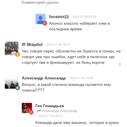
Комментарий удален
focstrot22
2024.07.09 05:28
Алонсо классно набирает очки в 
последнее время
Ilf Shaydul
2024.07.08 16:47
Чес говоря перес обсолютно не борется в гонках, не 
говоря уже про ошибок, едет себе в пелетоне где 
стартует твм и финиширует, не боец короче
2
Александр Александр
2024.07.08 16:36
Вопрос, в какой степени команда пытается ему 
помочь!!???
Ген Геннадьев
Александр Александр
2024.07.09 05:15
Команда дала ему машину,  которая в руках 