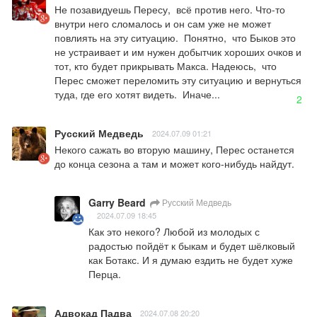
Не позавидуешь Пересу,  всё против него. Что-то 
внутри него сломалось и он сам уже не может 
повлиять на эту ситуацию.  Понятно,  что Быков это 
не устраивает и им нужен добытчик хороших очков и 
тот, кто будет прикрывать Макса. Надеюсь,  что 
Перес сможет переломить эту ситуацию и вернуться 
туда, где его хотят видеть.  Иначе...
2
Русский Медведь
2024.07.09 01:21
Некого сажать во вторую машину, Перес останется 
до конца сезона а там и может кого-нибудь найдут.
Garry Beard
Русский Медведь
2024.07.09 18:45
Как это некого? Любой из молодых с 
радостью пойдёт к быкам и будет шёлковый 
как Ботакс. И я думаю ездить не будет хуже 
Перца.
Адвокад Падва
2024.07.08 20:20