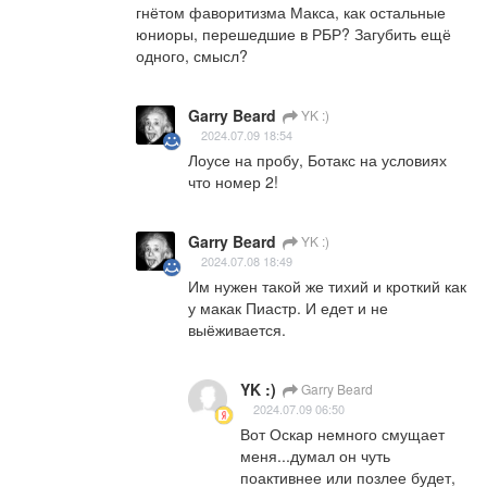
гнётом фаворитизма Макса, как остальные 
юниоры, перешедшие в РБР? Загубить ещё 
одного, смысл?
Garry Beard
YK :)
2024.07.09 18:54
Лоусе на пробу, Ботакс на условиях 
что номер 2!
Garry Beard
YK :)
2024.07.08 18:49
Им нужен такой же тихий и кроткий как 
у макак Пиастр. И едет и не 
выёживается.
YK :)
Garry Beard
2024.07.09 06:50
Вот Оскар немного смущает 
меня...думал он чуть 
поактивнее или позлее будет, 