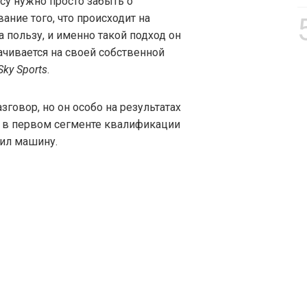
есу нужно просто забыть о
ание того, что происходит на
а пользу, и именно такой подход он
ачивается на своей собственной
Sky Sports
.
зговор, но он особо на результатах
, в первом сегменте квалификации
бил машину.