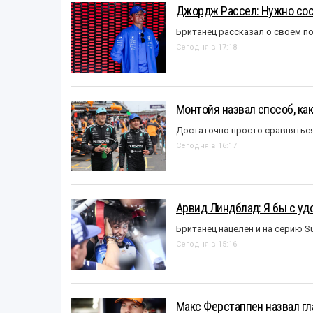
Джордж Рассел: Нужно сос
Британец рассказал о своём п
Сегодня в 17:18
Монтойя назвал способ, ка
Достаточно просто сравняться
Сегодня в 16:17
Арвид Линдблад: Я бы с уд
Британец нацелен и на серию S
Сегодня в 15:16
Макс Ферстаппен назвал гл