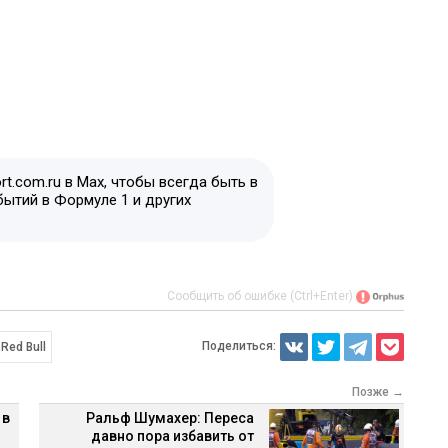
t.com.ru в Max, чтобы всегда быть в
бытий в Формуле 1 и других
Сообщить об ошибке (Ctrl+Enter)
Поделиться:
Red Bull
Позже →
 в
Ральф Шумахер: Переса
давно пора избавить от