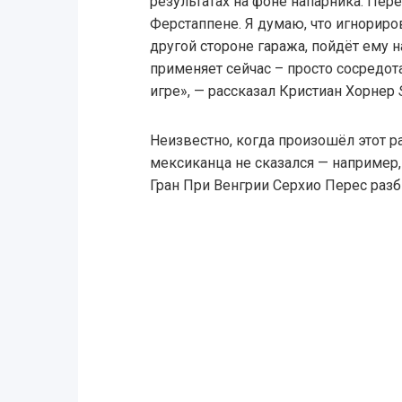
результатах на фоне напарника. Пер
Ферстаппене. Я думаю, что игнориров
другой стороне гаража, пойдёт ему н
применяет сейчас – просто сосредот
игре», — рассказал Кристиан Хорнер
Неизвестно, когда произошёл этот ра
мексиканца не сказался — например
Гран При Венгрии Серхио Перес раз