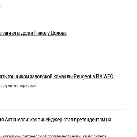
у
о загнал в долги Николу Цолова
ать гонщиком заводской команды Peugeot в FIA WEC
а руль «гиперкара»
 Антонелли: как тинейджер стал претендентом на
ника Кими Антонелли от проблемного новичка до лидера