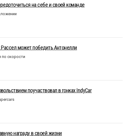
редоточиться на себе и своей команде
оложении
к Рассел может победить Антонелли
 по скорости
овольствием поучаствовал в гонках IndyCar
upercars
авную награду в своей жизни