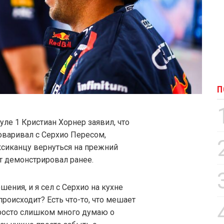
П
уле 1 Кристиан Хорнер заявил, что
оваривал с Серхио Пересом,
ексиканцу вернуться на прежний
т демонстрировал ранее.
ения, и я сел с Серхио на кухне
происходит? Есть что-то, что мешает
я просто слишком много думаю о