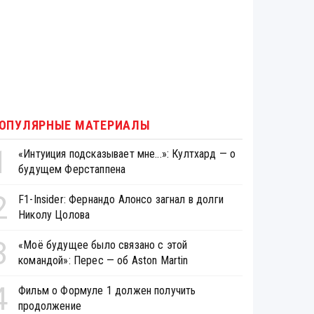
ОПУЛЯРНЫЕ МАТЕРИАЛЫ
1
«Интуиция подсказывает мне...»: Култхард — о
будущем Ферстаппена
2
F1-Insider: Фернандо Алонсо загнал в долги
Николу Цолова
3
«Моё будущее было связано с этой
командой»: Перес — об Aston Martin
4
Фильм о Формуле 1 должен получить
продолжение