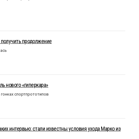
 получить продолжение
лась
ль нового «гиперкара»
в гонках спортпрототипов
ких интервью: стали известны условия ухода Марко из