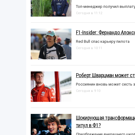
Топ-менеджер получил выплат
Сегодня в 11:12
F1-Insider: Фернандо Алонс
Red Bull спас карьеру пилота
Сегодня в 10:11
Роберт Шварцман может ст
Россиянин вновь может сесть з
Сегодня в 9:10
Шокирующая трансформация
титул в Ф1?
Преображение вчерашнего школь