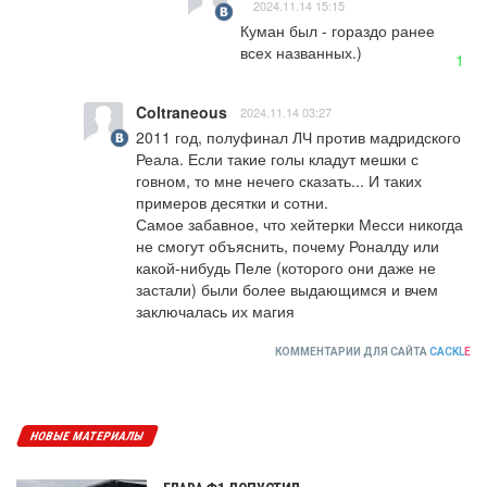
2024.11.14 15:15
Куман был - гораздо ранее 
всех названных.)
1
Coltraneous
2024.11.14 03:27
2011 год, полуфинал ЛЧ против мадридского 
Реала. Если такие голы кладут мешки с 
говном, то мне нечего сказать... И таких 
примеров десятки и сотни. 

Самое забавное, что хейтерки Месси никогда 
не смогут объяснить, почему Роналду или 
какой-нибудь Пеле (которого они даже не 
застали) были более выдающимся и вчем 
заключалась их магия
КОММЕНТАРИИ ДЛЯ САЙТА
CACKL
E
НОВЫЕ МАТЕРИАЛЫ