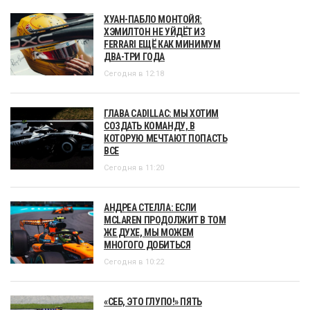
ХУАН-ПАБЛО МОНТОЙЯ:
ХЭМИЛТОН НЕ УЙДЁТ ИЗ
FERRARI ЕЩЁ КАК МИНИМУМ
ДВА-ТРИ ГОДА
Сегодня в 12:18
ГЛАВА CADILLAC: МЫ ХОТИМ
СОЗДАТЬ КОМАНДУ, В
КОТОРУЮ МЕЧТАЮТ ПОПАСТЬ
ВСЕ
Сегодня в 11:20
АНДРЕА СТЕЛЛА: ЕСЛИ
MCLAREN ПРОДОЛЖИТ В ТОМ
ЖЕ ДУХЕ, МЫ МОЖЕМ
МНОГОГО ДОБИТЬСЯ
Сегодня в 10:22
«СЕБ, ЭТО ГЛУПО!» ПЯТЬ