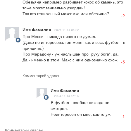
Обезьяна например разбивает кокос об камень, это 
тоже может гениально джордан!

Так кто гениальный максимка или обезьяна?
-2
Имя Фамилия
2024.11.14 04:22
Про Месси - никогда ничего не думал.

(Даже не интересовал он меня, как и весь футбол - в 
принципе.)

Про Марадону - уж наслышан про "руку бога", да.

Да - именно в этом, Макс с ним однозначно схож.
-5
Комментарий удален
Имя Фамилия
2024.11.14 15:16
Я футбол - вообще никогда не 
смотрел.

Неинтересен он мне, как-то уж.
-1
Комментарий удален