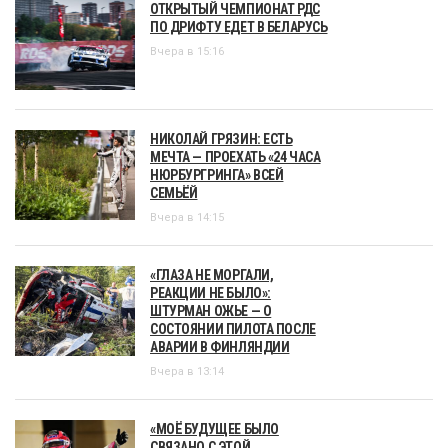
ОТКРЫТЫЙ ЧЕМПИОНАТ РДС
ПО ДРИФТУ ЕДЕТ В БЕЛАРУСЬ
Вчера в 15:16
НИКОЛАЙ ГРЯЗИН: ЕСТЬ
МЕЧТА — ПРОЕХАТЬ «24 ЧАСА
НЮРБУРГРИНГА» ВСЕЙ
СЕМЬЁЙ
Вчера в 14:15
«ГЛАЗА НЕ МОРГАЛИ,
РЕАКЦИИ НЕ БЫЛО»:
ШТУРМАН ОЖЬЕ — О
СОСТОЯНИИ ПИЛОТА ПОСЛЕ
АВАРИИ В ФИНЛЯНДИИ
Вчера в 13:14
«МОЁ БУДУЩЕЕ БЫЛО
СВЯЗАНО С ЭТОЙ