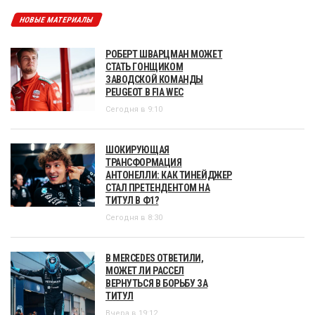
НОВЫЕ МАТЕРИАЛЫ
РОБЕРТ ШВАРЦМАН МОЖЕТ
СТАТЬ ГОНЩИКОМ
ЗАВОДСКОЙ КОМАНДЫ
PEUGEOT В FIA WEC
Сегодня в 9:10
ШОКИРУЮЩАЯ
ТРАНСФОРМАЦИЯ
АНТОНЕЛЛИ: КАК ТИНЕЙДЖЕР
СТАЛ ПРЕТЕНДЕНТОМ НА
ТИТУЛ В Ф1?
Сегодня в 8:30
В MERCEDES ОТВЕТИЛИ,
МОЖЕТ ЛИ РАССЕЛ
ВЕРНУТЬСЯ В БОРЬБУ ЗА
ТИТУЛ
Вчера в 19:12