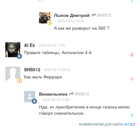
Лыков Дмитрий
SHS512
2025.03.16 19:25
А как же разворот на 360 ?
Al Ex
2025.03.16 11:26
Правьте таблицы, Антонелли 4-й
-2
SHS512
2025.03.16 06:42
Как жаль Феррари.
-1
Винкельчпок
SHS512
2025.03.16 17:55
Нда, их приобретение в конце сезона мягко 
говоря сомнительное.
2
КОММЕНТАРИИ ДЛЯ САЙТА
CACKL
E