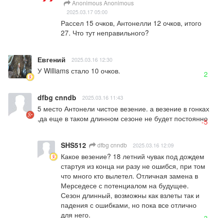
Anonimous Anonimous
2025.03.17 05:00
Рассел 15 очков, Антонелли 12 очков, итого 
27. Что тут неправильного?
Евгений
2025.03.16 12:30
У Williams стало 10 очков.
2
dfbg cnndb
2025.03.16 11:43
5 место Антонели чистое везение. а везение в гонках 
,да еще в таком длинном сезоне не будет постоянно
-5
SHS512
dfbg cnndb
2025.03.16 12:09
Какое везение? 18 летний чувак под дождем 
стартуя из конца ни разу не ошибся, при том 
что много кто вылетел. Отличная замена в 
Мерседесе с потенциалом на будущее. 

Сезон длинный, возможны как взлеты так и 
падения с ошибками, но пока все отлично 
для него.
3