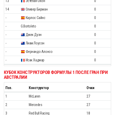
13
Эстебан Окон
0
14
Оливер Бирман
0
-
Карлос Сайнс
0
-
G.Bortoleto
0
-
Джек Дуэн
0
-
Лиам Лоусон
0
-
Фернандо Алонсо
0
-
Исак Хаджар
0
КУБОК КОНСТРУКТОРОВ ФОРМУЛЫ 1 ПОСЛЕ ГРАН ПРИ
АВСТРАЛИИ
Поз.
Конструктор
Очки
1
McLaren
27
2
Mercedes
27
3
Red Bull Racing
18