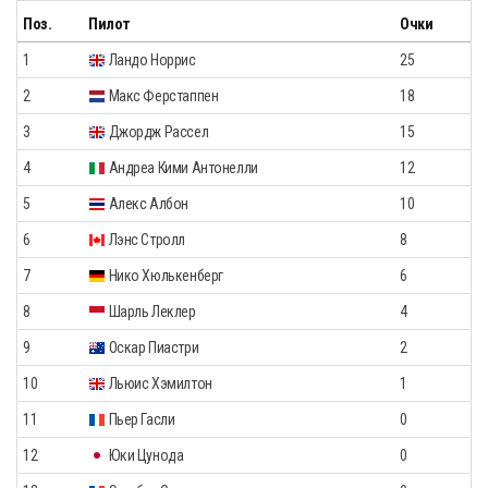
Поз.
Пилот
Очки
1
Ландо Норрис
25
2
Макс Ферстаппен
18
3
Джордж Рассел
15
4
Андреа Кими Антонелли
12
5
Алекс Албон
10
6
Лэнс Стролл
8
7
Нико Хюлькенберг
6
8
Шарль Леклер
4
9
Оскар Пиастри
2
10
Льюис Хэмилтон
1
11
Пьер Гасли
0
12
Юки Цунода
0