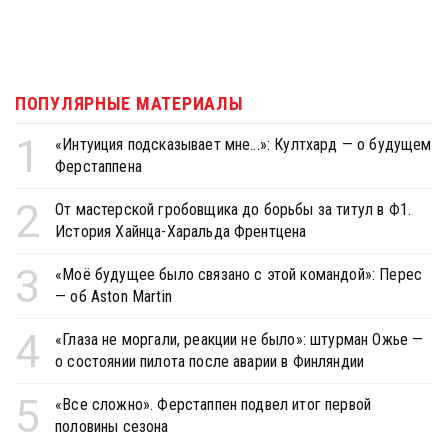
ПОПУЛЯРНЫЕ МАТЕРИАЛЫ
1
«Интуиция подсказывает мне...»: Култхард — о будущем
Ферстаппена
2
От мастерской гробовщика до борьбы за титул в Ф1.
История Хайнца-Харальда Френтцена
3
«Моё будущее было связано с этой командой»: Перес
— об Aston Martin
4
«Глаза не моргали, реакции не было»: штурман Ожье —
о состоянии пилота после аварии в Финляндии
5
«Все сложно». Ферстаппен подвел итог первой
половины сезона