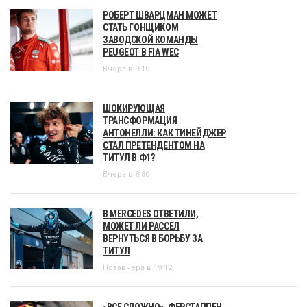
РОБЕРТ ШВАРЦМАН МОЖЕТ
СТАТЬ ГОНЩИКОМ
ЗАВОДСКОЙ КОМАНДЫ
PEUGEOT В FIA WEC
Вчера в 9:10
ШОКИРУЮЩАЯ
ТРАНСФОРМАЦИЯ
АНТОНЕЛЛИ: КАК ТИНЕЙДЖЕР
СТАЛ ПРЕТЕНДЕНТОМ НА
ТИТУЛ В Ф1?
Вчера в 8:30
В MERCEDES ОТВЕТИЛИ,
МОЖЕТ ЛИ РАССЕЛ
ВЕРНУТЬСЯ В БОРЬБУ ЗА
ТИТУЛ
Позавчера в 19:12
«ВСЕ СЛОЖНО». ФЕРСТАППЕН