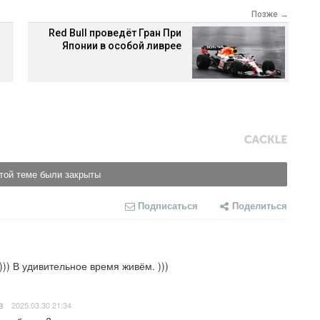
Позже →
Red Bull проведёт Гран При
Японии в особой ливрее
той теме были закрыты
Подписаться
Поделиться
)) В удивительное время живём. )))
в
2025.03.30 21:34