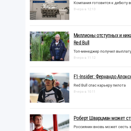
Компания готовится к дебюту 
Вчера в 12:13
Миллионы отступных и ника
Red Bull
Топ-менеджер получил выплат
Вчера в 11:12
F1-Insider: Фернандо Алонс
Red Bull спас карьеру пилота
Вчера в 10:11
Роберт Шварцман может ст
Россиянин вновь может сесть з