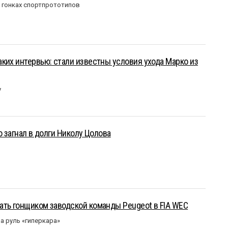
в гонках спортпрототипов
ких интервью: стали известны условия ухода Марко из
у
о загнал в долги Николу Цолова
ать гонщиком заводской команды Peugeot в FIA WEC
а руль «гиперкара»