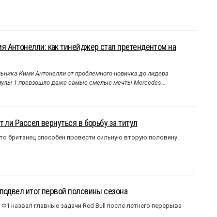
 Антонелли: как тинейджер стал претендентом на
ника Кими Антонелли от проблемного новичка до лидера
улы 1 превзошло даже самые смелые мечты Mercedes...
 ли Рассел вернуться в борьбу за титул
что британец способен провести сильную вторую половину
подвел итог первой половины сезона
Ф1 назвал главные задачи Red Bull после летнего перерыва