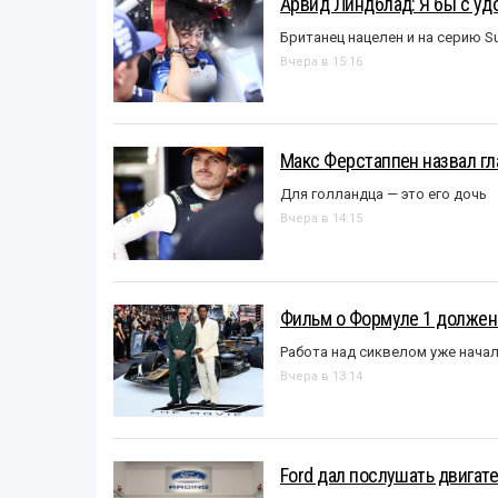
Арвид Линдблад: Я бы с уд
Британец нацелен и на серию S
Вчера в 15:16
Макс Ферстаппен назвал гл
Для голландца — это его дочь
Вчера в 14:15
Фильм о Формуле 1 должен
Работа над сиквелом уже нача
Вчера в 13:14
Ford дал послушать двигате