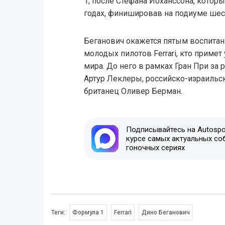
1, после Стефана Йоханссона, который
годах, финишировав на подиуме шесть
Беганович окажется пятым воспита
молодых пилотов Ferrari, кто примет
мира. До него в рамках Гран При за
Артур Леклеры, российско-израильс
британец Оливер Берман.
Подписывайтесь на Autospor
курсе самых актуальных со
гоночных сериях
Теги:
Формула 1
Ferrari
Дино Беганович