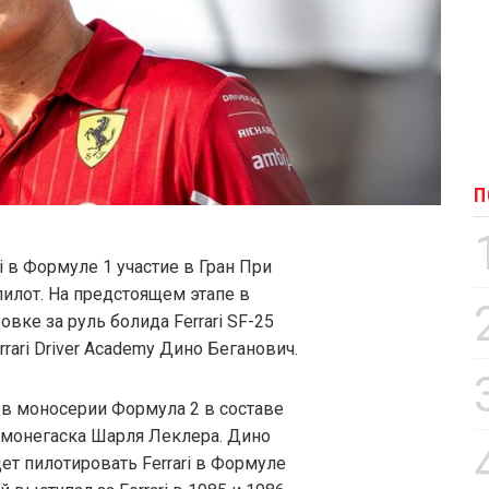
П
i в Формуле 1 участие в Гран При
илот. На предстоящем этапе в
вке за руль болида Ferrari SF-25
rari Driver Academy Дино Беганович.
 в моносерии Формула 2 в составе
ке монегаска Шарля Леклера. Дино
т пилотировать Ferrari в Формуле