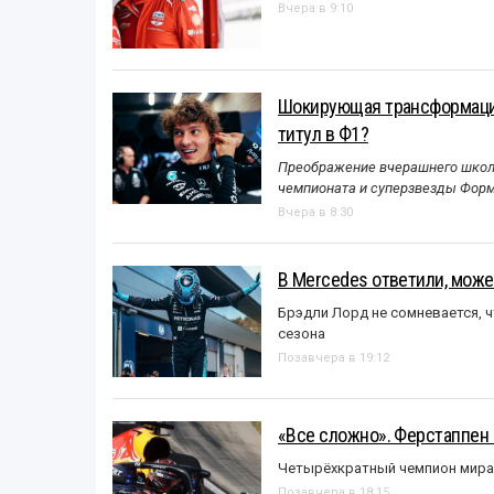
Вчера в 9:10
Шокирующая трансформация
титул в Ф1?
Преображение вчерашнего школь
чемпионата и суперзвезды Форм
Вчера в 8:30
В Mercedes ответили, может
Брэдли Лорд не сомневается, 
сезона
Позавчера в 19:12
«Все сложно». Ферстаппен 
Четырёхкратный чемпион мира 
Позавчера в 18:15