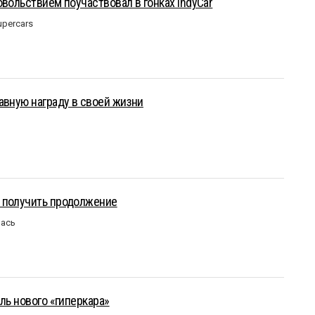
овольствием поучаствовал в гонках IndyCar
upercars
авную награду в своей жизни
 получить продолжение
лась
ль нового «гиперкара»