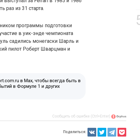
 выступал за Ferrari в 1985 и 1986
 раз из 31 старта.
нником программы подготовки
 участие в уик-энде чемпионата
 руль садились монегаски Шарль и
кий пилот Роберт Шварцман и
t.com.ru в Max, чтобы всегда быть в
бытий в Формуле 1 и других
Сообщить об ошибке (Ctrl+Enter)
Поделиться: