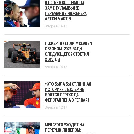
BILD: RED BULL НАШЛА
ЗАМЕНУ ЛАМБЬЯЗЕ,
ПЕРЕМАНИВ ИНЖЕНЕРА
ASTON MARTIN
Вчера в 14:12
ПОЖЕРТВУЕТ ЛИ MCLAREN
СЕЗОНОМ-2026 РАДИ
СЛЕДУЮЩЕГО? ОТВЕТИЛ
ХОУЛДИ
Вчера в 13:15
«ЭТО БЫЛА БЫ ОТЛИЧНАЯ
ИСТОРИЯ». ЛЕКЛЕР НЕ
БОИТСЯ ПЕРЕХОДА
ФЕРСТАППЕНА В FERRARI
Вчера в 12:17
MERCEDES УХОДИТ НА
ПЕРЕРЫВ ЛИДЕРОМ: