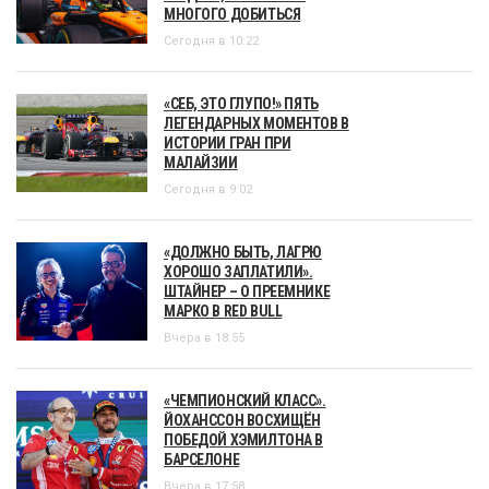
МНОГОГО ДОБИТЬСЯ
Сегодня в 10:22
«СЕБ, ЭТО ГЛУПО!» ПЯТЬ
ЛЕГЕНДАРНЫХ МОМЕНТОВ В
ИСТОРИИ ГРАН ПРИ
МАЛАЙЗИИ
Сегодня в 9:02
«ДОЛЖНО БЫТЬ, ЛАГРЮ
ХОРОШО ЗАПЛАТИЛИ».
ШТАЙНЕР – О ПРЕЕМНИКЕ
МАРКО В RED BULL
Вчера в 18:55
«ЧЕМПИОНСКИЙ КЛАСС».
ЙОХАНССОН ВОСХИЩЁН
ПОБЕДОЙ ХЭМИЛТОНА В
БАРСЕЛОНЕ
Вчера в 17:58