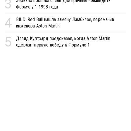
3
Зеркало прошлого, или Две причины ненавидеть
Формулу 1 1998 года
4
BILD: Red Bull нашла замену Ламбьязе, переманив
инженера Aston Martin
5
Дэвид Култхард предсказал, когда Aston Martin
одержит первую победу в Формуле 1